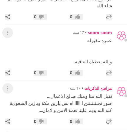
شاء الله
إضافة رد جديد
مشار
0
0
إعجاب
عدم إعجاب
•
soom soom
17 سنة
عرض ال
عمره مقبوله
والله يعطيك العافيه
إضافة رد جديد
مشار
0
0
إعجاب
عدم إعجاب
مرافئ الذكريات
•
17 سنة
عرض ال
تقبل الله منا ومنك صالح الاعمال...
صور تجنننننننن اااااااااه بس يازين مكة ويازين السعودية
كله الله يديم علينا نعمة الامن والامان...
إضافة رد جديد
مشار
0
0
إعجاب
عدم إعجاب