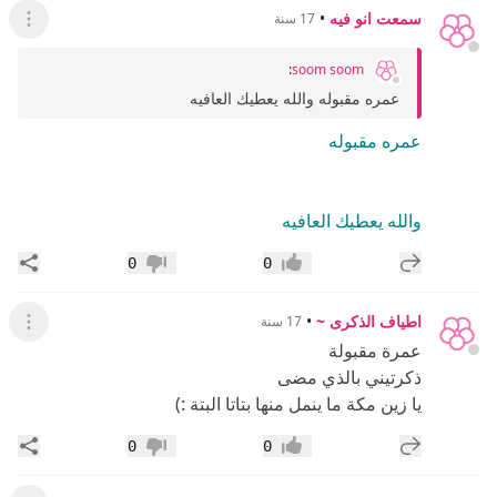
سمعت انو فيه
•
17 سنة
عرض ال
:
soom soom
عمره مقبوله والله يعطيك العافيه
عمره مقبوله
والله يعطيك العافيه
إضافة رد جديد
مشار
0
0
إعجاب
عدم إعجاب
اطياف الذكرى ~
•
17 سنة
عرض ال
عمرة مقبولة
ذكرتيني بالذي مضى
يا زين مكة ما ينمل منها بتاتا البتة :)
إضافة رد جديد
مشار
0
0
إعجاب
عدم إعجاب