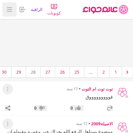
تسجيل الدخول
الراقية
عرض ا
كوبونات
30
29
28
27
26
25
...
2
1
توت توت ام التوت
•
17 سنة
عرض ال
فوووووووووق
إضافة رد جديد
مشار
0
0
إعجاب
عدم إعجاب
الاصيلة2009
•
17 سنة
عرض ال
موضوع يستاهل الرفع الله يجزاك خير وعمره مقبوله ان