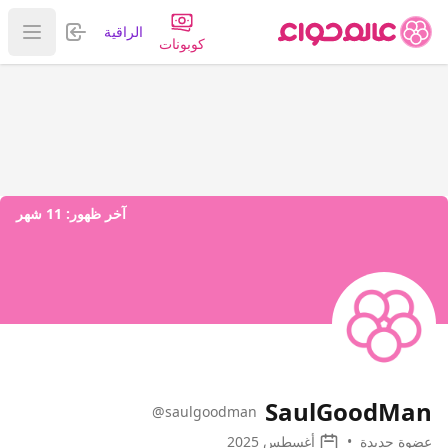
تسجيل الدخول
الراقية
عرض ا
كوبونات
آخر ظهور:
11 شهر
SaulGoodMan
@saulgoodman
عضوة جديدة
•
أغسطس 2025