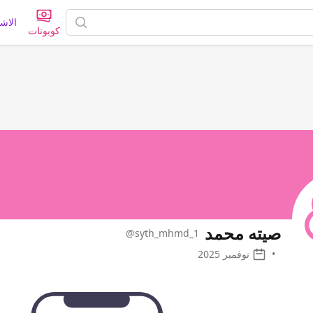
الاش
كوبونات
صيته محمد
@syth_mhmd_1
•
نوفمبر 2025