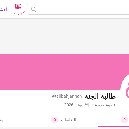
الاش
كوبونات
طالبة الجنة
@talibahjannah
عضوة جديدة
•
يونيو 2026
التعليقات
الم
0
0