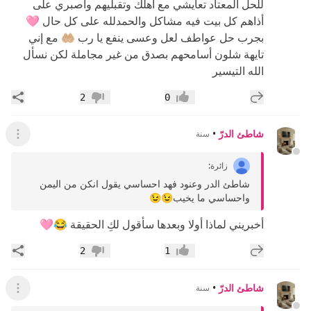
للحل المعتاد تعايشي مع أهلك وتقبليهم واصبري على
أذاهم كل بيت فيه مشاكل والحمدلله على كل حال 🩷
بجرب حل عواطف لعل وعسى ينفع يا رب 🤲🏼 مع إني
تايهة شلون أسامحهم بصدق من غير مجاملة لكن نسأل
الله التيسير
إضافة رد جديد
مشار
2
0
إعجاب
عدم إعجاب
شاطئ الدرّ
•
سنة
عرض ال
زائرة
:
شاطئ الدر وعنود فهد احساسي يقول انكن من اليمن
واحساسي ما يخيب😉😉
أخبريني لماذا أولا وبعدها سأقول لكِ الحقيقة 😂🩷
إضافة رد جديد
مشار
2
1
إعجاب
عدم إعجاب
شاطئ الدرّ
•
سنة
عرض ال