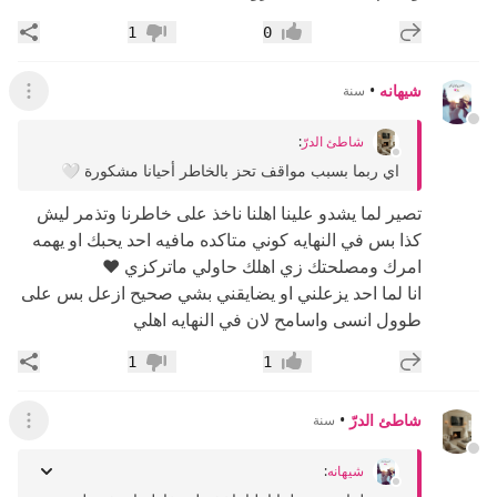
إضافة رد جديد
مشار
1
0
إعجاب
عدم إعجاب
شيهانه
•
سنة
عرض ال
شاطئ الدرّ
:
اي ربما بسبب مواقف تحز بالخاطر أحيانا مشكورة 🤍
تصير لما يشدو علينا اهلنا ناخذ على خاطرنا وتذمر ليش
كذا بس في النهايه كوني متاكده مافيه احد يحبك او يهمه
امرك ومصلحتك زي اهلك حاولي ماتركزي ❤️
انا لما احد يزعلني او يضايقني بشي صحيح ازعل بس على
طوول انسى واسامح لان في النهايه اهلي
إضافة رد جديد
مشار
1
1
إعجاب
عدم إعجاب
شاطئ الدرّ
•
سنة
عرض القائ
شيهانه
: