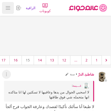
تسجيل الدخول
الراقية
عرض ا
كوبونات
17
16
15
14
13
12
...
2
1
شاطئ الدرّ
•
سنة
عرض ال
غـــيمة
:
لا اسحبي الجوال من يدها وعاقبيها لا تسكتين لها انا متاكده
انها متحمله شي فوق طاقتها
لا طبعا أنا سألتك تأكيدًا لقصدك وعارفة الجواب فرح ألجأ