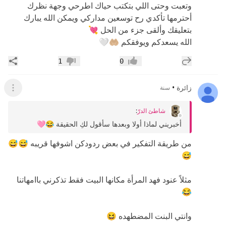
وتعبت وحتى اللي بتكتب حياك اطرحي وجهة نظرك
أحترمها تأكدي رح توسعين مداركي ويمكن الله يبارك
بتعليقك وألقى جزء من الحل 💘
الله يسعدكم ويوفقكم 🤲🏼🤍
إضافة رد جديد
مشار
1
0
إعجاب
عدم إعجاب
زائرة
•
سنة
عرض ال
شاطئ الدرّ
:
أخبريني لماذا أولا وبعدها سأقول لكِ الحقيقة 😂🩷
من طريقة التفكير في بعض ردودكن اشوفها قريبه 😅😅
😅
مثلاً عنود فهد المرأة مكانها البيت فقط تذكرني باامهاتنا
😂
وانتي البنت المضطهده 😆