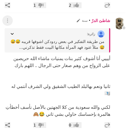
إضافة رد جديد
مشار
1
2
إعجاب
عدم إعجاب
شاطئ الدرّ
•
سنة
عرض ال
زائرة
:
من طريقة التفكير في بعض ردودكن اشوفها قريبه 😅😅
😅 مثلاً عنود فهد المرأة مكانها البيت فقط تذكرني...
أيييي أنا أشوف كثير بنات يمنيات ماشاء الله حريصين
على الزواج من وهم صغار حتى الرجال .. اللهم بارك
ثانيا ونعم بهالبلد الطيب الشقيق ولي الشرف أنتمي له
🇾🇪
لكني والله سعودية من كلا الجهتين بالأصل نأسف أخطأتِ
هالمرة بإحساسك حاولي بشي ثاني 😂🙈
إضافة رد جديد
مشار
1
0
إعجاب
عدم إعجاب