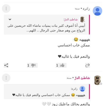
زائرة
•
سنة
عرض ال
شاطئ الدرّ
:
أيييي أنا أشوف كثير بنات يمنيات ماشاء الله حريصين على
الزواج من وهم صغار حتى الرجال .. اللهم...
هههههه 😂
ممكن خاب احساسي
والنعم فيك يا غاليه❤
إضافة رد جديد
مشار
1
1
إعجاب
عدم إعجاب
شاطئ الدرّ
•
سنة
عرض ال
زائرة
:
هههههه 😂 ممكن خاب احساسي والنعم فيك يا غاليه❤
والنعم بحالك ماعليك زود 🤍🤍