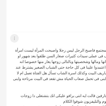
عرض القائمة
 المجتمع فاصبح الرجل ليس رجلا واصبحت المرأة ليست امرأة
ف فى عملى سيدات كثيرات صغار السن طلقوا بعد شهور او
نها ومالها وشخصيتها وبالتالى زوجها يغار منها خصوصا انه
م اعتمدوا علينا فى كل حاجة حتى الشباب الصغير يشترط عند
يف البيت وكذلك اسرة الشاب تسأل هل الفتاة تعمل ام لا
 ابنى فى تحمل صعاب الحياة مش تقعد فى البيت مرتاحة وابنى
اءت عندى وجلست حوالى 3 شهور عارفين قالت ايه انتى برافو عليكى انك بتشتغلى دا زوجات
م والتليفزيون شوفوا الكلام