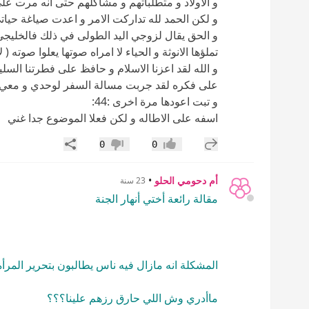
و الاولاد و متطلباتهم و مشاكلهم حتى انه مرت علي فت
و لكن الحمد لله تداركت الامر و اعدت صياغة حيات
و الحق يقال لزوجي اليد الطولى في ذلك فالخليجي اول
تملؤها الانوثة و الحياء لا امراه صوتها يعلوا صوته ( لا
و الله لقد اعزنا الاسلام و حافظ على فطرتنا الس
على فكره لقد جربت مسالة السفر لوحدي و معي اربع
و تبت اعودها مرة اخرى :44:
اسفه على الاطاله و لكن فعلا الموضوع جدا غني
إضافة رد جديد
مشاركة
0
0
إعجاب
عدم إعجاب
أم دحومي الحلو
•
23 سنة
مقالة رائعة أختي أنهار الجنة
المشكلة انه مازال فيه ناس يطالبون بتحرير المرأة !!!!:used
ماأدري وش اللي حارق رزهم علينا؟؟؟