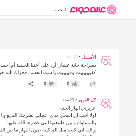
البحث
البحث…
الأمــــل
•
23 سنة
بصراحة جاية عشان أرد على أختنا الحبيبة أم أحمد
كفيييييييت وفيييييت يا ست الحسن فجزاك الله خير
إضافة رد جديد
مشاركة
0
0
إعجاب
عدم إعجاب
كل الغرور
•
23 سنة
عزيزتي انهار الجنه
اولا احب ان اسجل مدى اعجابي بطرحك البديع و ال
بالمساواه و بين طبيعتها التي فطرها الله عليها
و الله اني كنت مثل الماكينه طول النهار ما بين ال