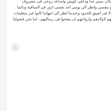
ى مكان مميز جدا ودخلى كويس واساعد زوجى فى مصروف
لو بنفسى وانظر الى يومى اجد نفسى ادور فى الساقية ودائما
 فى اضيق الحدود وعندما انظر الى امهاتنا كانوا غير متعلمات
م لاولادهم وازواجهم ان ينجحوا فى رسالتهم ، اما نحن فتحولنا
عرض القائمة