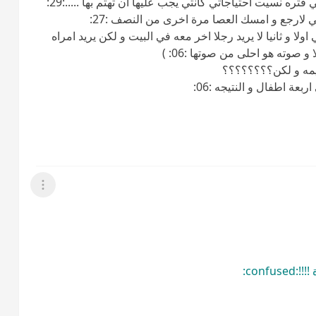
ره نسيت احتياجاتي كانثي يجب عليها ان تهتم بها .....:29:
ي لارجع و امسك العصا مرة اخرى من النصف :27:
ا و ثانيا لا يريد رجلا اخر معه في البيت و لكن يريد امراه
 و صوته هو احلى من صوتها :06: )
ليمه و لكن؟؟؟؟؟؟؟؟
ة اطفال و النتيجه :06:
عرض القائمة
conf: