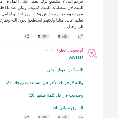
فرغم اننى لا استطيع ترك العمل لاننى اعمل ف
البيت لان متطلبات البيت كثيرة .. ولكن عندما اخ
مجهدة ومتعبة ومعنديش وقت ازور احد او اجامل الا
تعليم عالى مثلنا ولكنهم استطعوا بعون الله وتفرغه
الى رجال
إضافة رد جديد
مشاركة
0
0
إعجاب
عدم إعجاب
أم دحومي الحلو
•
23 سنة
Awatef
الله يكون بعونك أختي
والله لا يحرمك الأجر في مساعدتكِ زوجكِ :27:
وصدقتِ في كل كلمة قلتيها :26:
لكِ أرق تحياتي :24:
إضافة رد جديد
مشاركة
0
0