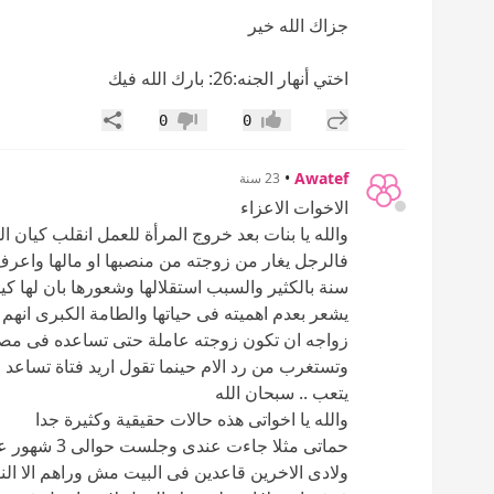
جزاك الله خير
اختي أنهار الجنه:26: بارك الله فيك
إضافة رد جديد
مشاركة
0
0
إعجاب
عدم إعجاب
•
Awatef
23 سنة
الاخوات الاعزاء
والله يا بنات بعد خروج المرأة للعمل انقلب كيان
فالرجل يغار من زوجته من منصبها او مالها واعر
سنة بالكثير والسبب استقلالها وشعورها بان لها كيا
يشعر بعدم اهميته فى حياتها والطامة الكبرى انه
زواجه ان تكون زوجته عاملة حتى تساعده فى مصار
وتستغرب من رد الام حينما تقول اريد فتاة تساعد
يتعب .. سبحان الله
والله يا اخواتى هذه حالات حقيقية وكثيرة جدا
حماتى مثلا ج
ولادى الاخرين قاعدين فى البيت مش وراهم الا النو