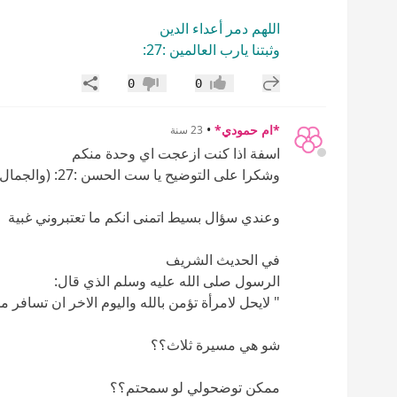
اللهم دمر أعداء الدين
وثبتنا يارب العالمين :27:
إضافة رد جديد
مشاركة
0
0
إعجاب
عدم إعجاب
*ام حمودي*
•
23 سنة
اسفة اذا كنت ازعجت اي وحدة منكم
وشكرا على التوضيح يا ست الحسن :27: (والجمال)
وعندي سؤال بسيط اتمنى انكم ما تعتبروني غبية
في الحديث الشريف
الرسول صلى الله عليه وسلم الذي قال:
" لايحل لامرأة تؤمن بالله واليوم الاخر ان تسافر 
شو هي مسيرة ثلاث؟؟
ممكن توضحولي لو سمحتم؟؟