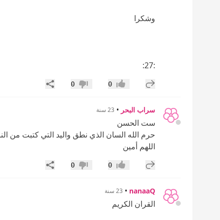
وشكرا
:27:
إضافة رد جديد
مشاركة
0
0
إعجاب
عدم إعجاب
سراب البحر
•
23 سنة
ست الحسن
حرم الله السان الذي نطق واليد التي كتبت من النا
اللهم أمين
إضافة رد جديد
مشاركة
0
0
إعجاب
عدم إعجاب
•
nanaaQ
23 سنة
القران الكريم