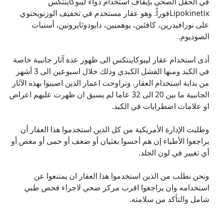
في الحقل الصحي بإيقاف استخدام دواء ليبوكاينتكس
Lipokinetixفوراً. وهو عقار مستخدم في تخفيف الوزنويحتوي
على نورافيدرين، كافئين، يوهمبين، دايودوثايرونين، أسنيات
الصوديوم.
أدى استخدام عقار ليبوكاينتكس الى ظهور عدة آثار جانبية خاصة
في الكبد ومنها الفشل الكبدي وذلك خلال اسبوعين الى 3 أشهر
من بداية استخدام العقار. وتراوحت اعمار الذين اصيبوا بهذه الآثار
الجانبية ما بين 20 الى 32 عاما لم يسبق ان ظهرت عليهم اعراض
او علامات اضطرابات في الكبد.
وطلبت الإدارة الأمريكية من كل الذين استخدموا هذا العقار أن
يراجعوا الأطباء إن هم أحسوا بغثيان أو ضعف أو حمى أو مغص أو
أي تغيير في لون الجلد.
ونحن نطلب من الذين استخدموا هذا العقار ان يمتنعوا عن
استخدامه وان يراجعوا اقرب مركز صحي لاجراء فحص طبي
شامل والتأكد من سلامته.