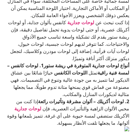
لمسة جمالية خاصة على المساحات المختلفة، سواء في المنازل
أو المكاتب أو الأماكن التجارية. اختيار اللوحة المناسبة يمكن أن
يعكس ذوقك الشخصي ويعزز الأجواء العامة للمكان.
إذا كنت تبحث عن
لوحات جدارية
كانفس بألوان جذابة، أو لوحات
أكريلك عصرية، أو حتى لوحات يدوية تحمل تفاصيل دقيقة، فإن
ريشة ستور يقدم لك تشكيلة واسعة تناسب جميع الأذواق
والاحتياجات. كما تتوفر لديهم لوحات جبسية، لوحات خيول،
لوحات آيات قرآنية، إضافة إلى لوحات مودرن وكلاسيك، لتجعل
ديكور منزلك أكثر أناقة وتميزًا.
أنواع لوحات جدارية المتوفرة في ريشة ستور
1. لوحات كانفس –
لمسة فنية راقية
تمثل
اللوحات الكانفس
خيارًا شائعًا بين عشاق
الديكور لما تتميز به من جودة عالية وتنوع في التصميمات. فهي
مصنوعة من قماش قوي يمنحها متانة تدوم طويلًا، مما يجعلها
مثالية لديكورات المنازل والمكاتب.
2. لوحات أكريلك – ألوان مشرقة وتأثيرات رائعة
إذا كنت من
محبي الألوان الزاهية والتأثيرات العصرية، فإن
لوحات جدارية
الأكريلك ستضفي لمسة حيوية على أي غرفة. تتميز بلمعانها وقوة
ألوانها، ما يجعلها تلفت الأنظار بسهولة.