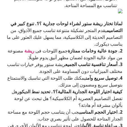
تتناسب مع المساحة المتاحة.
لماذا تختار ريشة ستور لشراء لوحات جدارية ؟
1. تنوع كبير في
التصاميم
يقدم المتجر تشكيلة متنوعة تناسب جميع الأذواق، من
التصاميم الحديثة إلى الكلاسيكية، مما يسهل عليك العثور على ما
يناسب ديكورك.
2. جودة عالية وخامات ممتازة
جميع اللوحات فى
ريشة
مصنوعة
من مواد عالية الجودة لضمان مظهر أنيق يدوم طويلًا.
3. أسعار تنافسية تناسب الجميع
ريشة ستور يوفر خيارات تناسب
مختلف الميزانيات دون المساومة على الجودة.
4. توصيل سريع وآمن
يمكنك طلب اللوحة التي تناسبك والاستمتاع
بتوصيل سريع ومضمون إلى منزلك.
كيفية اختيار اللوحة الجدارية المثالية؟
1. تحديد نمط الديكور
هل
تفضل التصاميم العصرية أم الكلاسيكية؟ هل تبحث عن لوحة
بألوان مشرقة أم هادئة؟
2. اختيار الحجم المناسب
يجب أن يتناسب حجم اللوحة مع مساحة
الجدار المتاحة للحصول على تأثير بصري جذاب.
3. مراعاة تناسق الألوان
اختر لوحة تتناسب مع الألوان الأخرى في