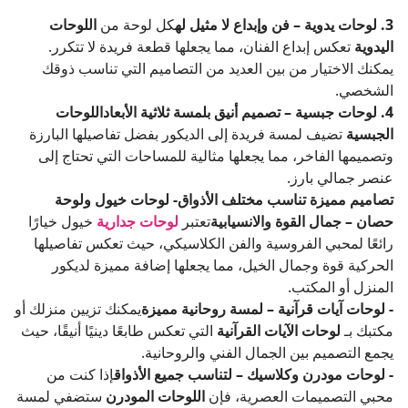
3. لوحات يدوية – فن وإبداع لا مثيل له
كل لوحة من
اللوحات
اليدوية
تعكس إبداع الفنان، مما يجعلها قطعة فريدة لا تتكرر.
يمكنك الاختيار من بين العديد من التصاميم التي تناسب ذوقك
الشخصي.
4. لوحات جبسية – تصميم أنيق بلمسة ثلاثية الأبعاد
اللوحات
الجبسية
تضيف لمسة فريدة إلى الديكور بفضل تفاصيلها البارزة
وتصميمها الفاخر، مما يجعلها مثالية للمساحات التي تحتاج إلى
عنصر جمالي بارز.
تصاميم مميزة تناسب مختلف الأذواق
- لوحات خيول ولوحة
حصان – جمال القوة والانسيابية
تعتبر
لوحات جدارية
خيول خيارًا
رائعًا لمحبي الفروسية والفن الكلاسيكي، حيث تعكس تفاصيلها
الحركية قوة وجمال الخيل، مما يجعلها إضافة مميزة لديكور
المنزل أو المكتب.
- لوحات آيات قرآنية – لمسة روحانية مميزة
يمكنك تزيين منزلك أو
مكتبك بـ
لوحات الآيات القرآنية
التي تعكس طابعًا دينيًا أنيقًا، حيث
يجمع التصميم بين الجمال الفني والروحانية.
- لوحات مودرن وكلاسيك – لتناسب جميع الأذواق
إذا كنت من
محبي التصميمات العصرية، فإن
اللوحات المودرن
ستضفي لمسة