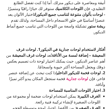
أنيقة ومعاصرة على ديكور منزلك. أما إذا كنت تفضل الطابع
التقليدي، فإن
اللوحات الكلاسيك
ستوفر لك خيارًا راقيًا ومتميزًا.
- لوحات بألوان متنوعة لتناسب جميع الديكورات
اختيار الألوان يعد
عنصرًا أساسيًا في خلق الانسجام داخل المساحة، ولذلك تقدم
ريشة ستور
تشكيلة واسعة من اللوحات التي تناسب جميع أنماط
الديكور.
أفكار لاستخدام لوحات جدارية في الديكور
1. لوحات غرف
المعيشة – إضافة لمسة من الأناقة
تُعد
لوحات غرف المعيشة
من
أهم عناصر الديكور، حيث يمكنك اختيار لوحة ذات تصميم يعكس
ذوقك ويجعل المساحة أكثر حيوية وانسجامًا.
2. لوحات فخمة للديكور الداخلي
إذا كنت تبحث عن إضافة عنصر
فاخر، فإن
لوحات جدارية
فخمة ستجعل المكان يبدو أكثر تميزًا
وأناقة.
3. اختيار اللوحات المناسبة للمساحة
الغرف الكبيرة
: يمكن استخدام لوحات ضخمة أو مجموعة من
اللوحات الصغيرة لإنشاء تركيبة فنية رائعة.
الغرف الصغيرة
: من الأفضل اختيار لوحة متوسطة الحجم