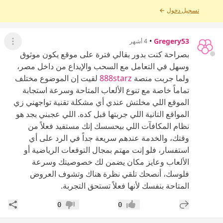
تسجيل دخول
←
•
Gregery53
4 أشهر
عرض ال
بصراحة كنت بدور بقالي فترة على موقع يكون موثوق
وسهل في التعامل مع السحب والإيداع من داخل مصر،
ولما جربت منصة
888starz
لقيت إن الموضوع مختلف
تماماً خاصة مع تنوع الألعاب المتاحة وسرعة استجابة
الموقع اللي مخلتش عندي أي مشكلة تقنية تواجهني زي
المواقع التانية اللي جربتها قبل كده. اللي عجبني بجد هو
نظام المكافآت اللي بيحسسك إنك مستفيد فعلاً من
وقتك، والخدمة عندهم سريعة جداً في الرد على أي
استفسار، فلو إنت مهتم بمجال التوقعات الرياضية أو
الألعاب وعايز مكان يضمن لك خصوصيتك وسرعة
فلوسك، أنصحك تلقي نظرة هناك وتشوف العروض
المتاحة بنفسك لأنها فعلاً تستحق التجربة.
إضافة رد جديد
مشار
0
0
إعجاب
عدم إعجاب