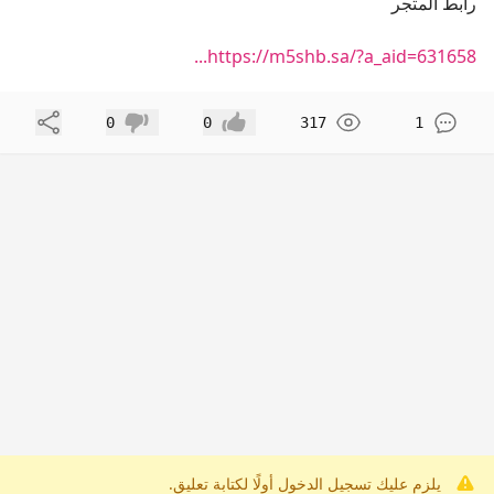
رابط المتجر
https://m5shb.sa/?a_aid=631658...
مشاركة
0
0
317
1
إعجاب
عدم إعجاب
يلزم عليك تسجيل الدخول أولًا لكتابة تعليق.