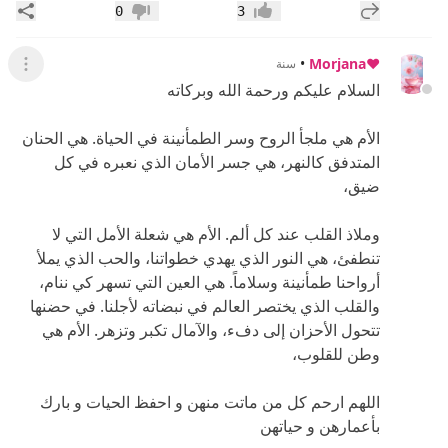
إضافة رد جديد
مشار
0
3
إعجاب
عدم إعجاب
•
♥️Morjana
سنة
عرض ال
السلام عليكم ورحمة الله وبركاته
الأم هي ملجأ الروح وسر الطمأنينة في الحياة. هي الحنان
المتدفق كالنهر، هي جسر الأمان الذي نعبره في كل
ضيق،
وملاذ القلب عند كل ألم. الأم هي شعلة الأمل التي لا
تنطفئ، هي النور الذي يهدي خطواتنا، والحب الذي يملأ
أرواحنا طمأنينة وسلاماً. هي العين التي تسهر كي ننام،
والقلب الذي يختصر العالم في نبضاته لأجلنا. في حضنها
تتحول الأحزان إلى دفء، والآمال تكبر وتزهر. الأم هي
وطن للقلوب،
اللهم ارحم كل من ماتت منهن و احفظ الحيات و بارك
بأعمارهن و حياتهن