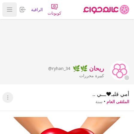
تسجيل الدخول
الراقية
عرض ا
كوبونات
ريحان 🌿🌿
@ryhan_34
كبيرة محررات
أمي قلبـ⁦♥️⁩ـــي ..
عرض ا
الملتقى العام
•
سنة