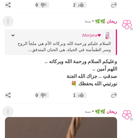
إضافة رد جديد
مشار
0
2
إعجاب
عدم إعجاب
ريحان 🌿🌿
•
سنة
عرض ال
:
♥️Morjana
السلام عليكم ورحمة الله وبركاته الأم هي ملجأ الروح
وسر الطمأنينة في الحياة. هي الحنان المتدفق...
وعليكم السلام ورحمة الله وبركاته ..
اللهم آمين ..
صدقتِ .. جزاك الله الجنة
نورتيني الله يحفظك 💐
إضافة رد جديد
مشار
0
1
إعجاب
عدم إعجاب
ريحان 🌿🌿
•
سنة
عرض ال