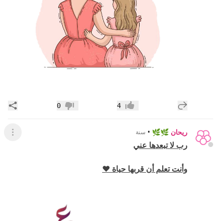
إضافة رد جديد
مشار
0
4
إعجاب
عدم إعجاب
ريحان 🌿🌿
•
سنة
عرض ال
رب لا تبعدها عني
وأنت تعلم أن قربها حياة ⁦♥️⁩