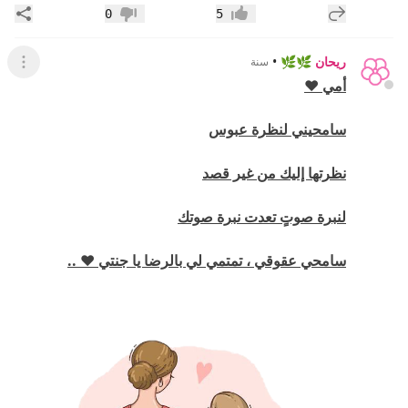
إضافة رد جديد
مشار
0
5
إعجاب
عدم إعجاب
ريحان 🌿🌿
•
سنة
عرض ال
أمي
سامحيني لنظرة عبوس
نظرتها إليك من غير قصد
لنبرة صوتٍ تعدت نبرة صوتك
سامحي عقوقي ، تمتمي لي بالرضا يا جنتي ⁦♥️⁩ ..