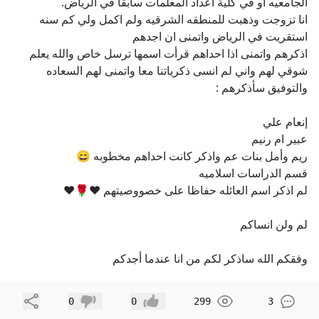
الجامعيه او في كلية اعداد المعلمات سابقا في الرياض.
انا تزوجت وذهبت للمنطقه الشرقيه ولم اكمل ولي كم سنه
استقريت في الرياض واتمنى ان اجدهم
اذكرهم واتمنى اذا احداهم قرأت اسمها ترسل خاص والله يعلم
شوقي لهم واني لم انسى ذكرياتنا معا واتمنى لهم السعاده
والتوفيق سأذكرهم :
إنعام علي
عبير ام رنيم
ريم وأمل بنات عم واذكر كانت احداهم مخطوبه 😄
قسم الدراسات اسلاميه
لم اذكر اسم العائله حفاظا على خصووصيتهم ♥️🌹❤️
لم ولن انساكم
وفقكم الله ساذكر لكم من انا عندما أجدكم
مشاركة
0
0
299
3
إعجاب
عدم إعجاب