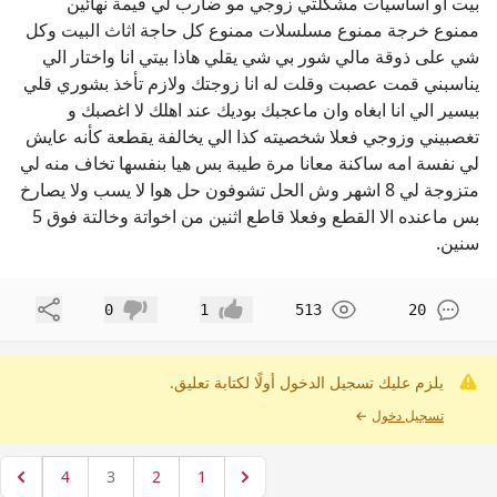
بيت او اساسيات مشكلتي زوجي مو ضارب لي قيمة نهائين
ممنوع خرجة ممنوع مسلسلات ممنوع كل حاجة اثاث البيت وكل
شي على ذوقة مالي شور بي شي يقلي هاذا بيتي انا واختار الي
يناسبني قمت عصبت وقلت له انا زوجتك ولازم تأخذ بشوري قلي
بيسير الي انا ابغاه وان ماعجبك بوديك عند اهلك لا اغصبك و
تغصبيني وزوجي فعلا شخصيته كذا الي يخالفة يقطعة كأنه عايش
لي نفسة امه ساكنة معانا مرة طيبة بس هيا بنفسها تخاف منه لي
متزوجة لي 8 اشهر وش الحل تشوفون حل هوا لا يسب ولا يصارخ
بس ماعنده الا القطع وفعلا قاطع اثنين من اخواتة وخالتة فوق 5
سنين.
مشاركة
0
1
513
20
إعجاب
عدم إعجاب
يلزم عليك تسجيل الدخول أولًا لكتابة تعليق.
تسجيل دخول
←
4
3
2
1