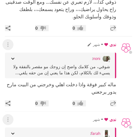
ذوقي كذا،،، لازم تعبري عن نفسك... ومع الوقت صدقينى
راح يحاول يراضيك،،، وراح يتعود يسمعك،،، بلطفك
وذوقك وأسلوبك الحلو.
إضافة رد جديد
مشار
0
0
إعجاب
عدم إعجاب
ندى ❤️
•
شهر
عرض ال
:
noni
شوفي، من كلامك واضح إن زوجك مو مقصر بالنفقة ولا
يسيء لك بالكلام، لكن هذا ما يعني إن من حقه يلغي...
ماله كبير فوقة واذا دخلت اهلي وخرجني من البيت مارح
يدور يرجعني
إضافة رد جديد
مشار
0
0
إعجاب
عدم إعجاب
ندى ❤️
•
شهر
عرض ال
:
farah