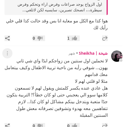
اول الزواج يوجد صراعات وفرض اراء وتحكم وفرض
سيطرة،،، انصحك تصبرين، سايسيه لكن لاتلغي...
هوا كذا مع الكل مو معاية انا بس وقد حالت كذا قلي خلي
رأيك لك
إضافة رد جديد
مشار
0
1
إعجاب
عدم إعجاب
شيخةSheikha〡
•
شهر
عرض ال
لا تحملين اول سنتين من زواجكم ابدًا واي شي ثاني
يهون... شوفي رأيه من ناحية تربية الاطفال وكيف بيتعامل
معك قدامهم
مثلا لو قلتي لهم لا
هل عادي عنده يكسر كلمتش ويقول لهم لا تسمعون
كلامها سوو الي يعجبني حتى لو كان خطأ؟! التربية بتكون
جدًا متعبة وبتدخل بينكم مشاكل لو كان كذا... لازم
تتفاهمين معه بهدوء وتشوفين تصرفاته معش طول
السنتين المقبلة
إضافة رد جديد
مشار
0
0