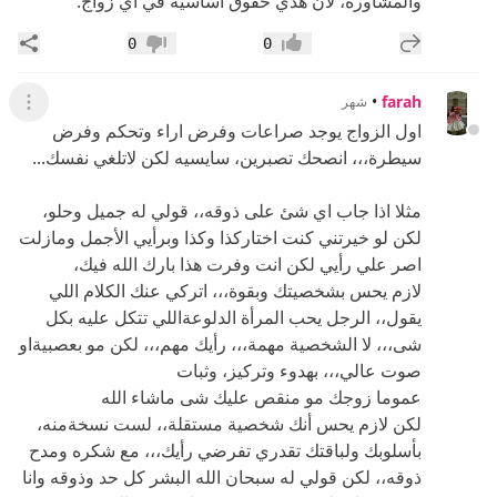
والمشاورة، لأن هذي حقوق أساسية في أي زواج.
إضافة رد جديد
مشار
0
0
إعجاب
عدم إعجاب
•
farah
شهر
عرض ال
اول الزواج يوجد صراعات وفرض اراء وتحكم وفرض
سيطرة،،، انصحك تصبرين، سايسيه لكن لاتلغي نفسك...
مثلا اذا جاب اي شئ على ذوقه،، قولي له جميل وحلو،
لكن لو خيرتني كنت اختاركذا وكذا وبرأيي الأجمل ومازلت
اصر علي رأيي لكن انت وفرت هذا بارك الله فيك،
لازم يحس بشخصيتك وبقوة،،، اتركي عنك الكلام اللي
يقول،، الرجل يحب المرأة الدلوعةاللي تتكل عليه بكل
شى،،، لا الشخصية مهمة،،، رأيك مهم،،، لكن مو بعصبيةاو
صوت عالي،،، بهدوء وتركيز، وثبات
عموما زوجك مو منقص عليك شى ماشاء الله
لكن لازم يحس أنك شخصية مستقلة،، لست نسخةمنه،
بأسلوبك ولباقتك تقدري تفرضي رأيك،،، مع شكره ومدح
ذوقه،، لكن قولي له سبحان الله البشر كل حد وذوقه وانا