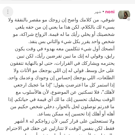
•
noni
شهر
عرض ال
شوفي، من كلامك واضح إن زوجك مو مقصر بالنفقة ولا
يسيء لك بالكلام، لكن هذا ما يعني إن من حقه يلغي
شخصيتك أو يخلي رأيك ما له قيمة. الزواج شراكة، مو
شخص واحد يقرر بكل شيء والثاني بس ينفذ.
أنصحك أول شيء تتكلمين معه بهدوء في وقت يكون
رايق، وقولي له إنك ما تبين تفرضين رأيك، لكن تبين
يحترمه ويشاركك في القرارات، حتى لو بالنهاية تتفقون
على حل وسط. قولي له إن اللي يوجعك مو الأثاث ولا
الطلعات، اللي يوجعك إحساس إن وجودك وعدمك واحد.
إذا استمر كل ما اعترضتِ يقول: “إذا ما عجبك ارجعي
لأهلك”، فلا تسكتين عن الموضوع، لأن هالأسلوب مع
الوقت بيخليك تحسين إنك ما لك أي قيمة في حياتكم. إذا
ما قدرتم توصلون لحل بالحوار، دخلي شخص حكيم من
أهله أو أهلك إذا تحسين إنه ممكن يساعد.
ولا تستعجلين على قرار كبير، لأن زواجكم له ٨ أشهر
فقط، لكن بنفس الوقت لا تتنازلين عن حقك في الاحترام