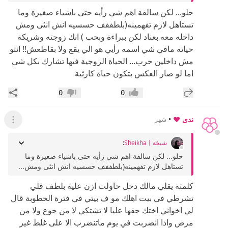
حلو... لكن سالفة اهم شي رأيه حتى باشياء صغيرة وما
تستاهل لازم تفهمينه(بلطففف حسسيه انش انثى ومش
داخله معه بعناد لكن ببراءة وبحب ) انك زوجته وشريكة
حياته مافي شي اسمه رأيي هو الي يقع ولا بقاطعش!! انتو
مش داخلين حرب... الحياة الزوجية فيها تشارك بكل شي
اما لو صار العكس بتكون حياة كارثية
إضافة رد جديد
مشار
0
0
إعجاب
عدم إعجاب
ندى ❤️
•
شهر
عرض ال
شيخةSheikha〡
:
حلو... لكن سالفة اهم شي رأيه حتى باشياء صغيرة وما
تستاهل لازم تفهمينه(بلطففف حسسيه انش انثى ومش...
كلمتة يقلي مالك دخل حاولت ازن علية بلطف قلي
تشرطي في بيت اهلك مو ف بيتي في فترة الخطوبة قال
لي اخواني اختك حقها عليا لا تشتكي لا من جوع ولا من
مرض واذا انضربت في يوم ماتنضرب الا على غلط غير