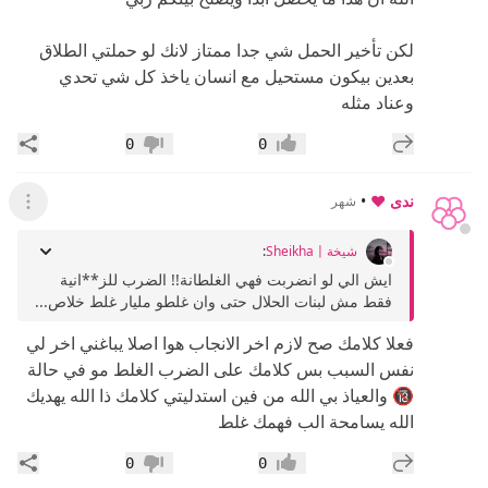
لكن تأخير الحمل شي جدا ممتاز لانك لو حملتي الطلاق
بعدين بيكون مستحيل مع انسان ياخذ كل شي تحدي
وعناد مثله
إضافة رد جديد
مشار
0
0
إعجاب
عدم إعجاب
ندى ❤️
•
شهر
عرض ال
شيخةSheikha〡
:
ايش الي لو انضربت فهي الغلطانة!! الضرب للز**انية
فقط مش لبنات الحلال حتى وان غلطو مليار غلط خلاص...
فعلا كلامك صح لازم اخر الانجاب هوا اصلا يباغني اخر لي
نفس السبب بس كلامك على الضرب الغلط مو في حالة
🔞 والعياذ بي الله من فين استدليتي كلامك ذا الله يهديك
الله يسامحة الب فهمك غلط
إضافة رد جديد
مشار
0
0
إعجاب
عدم إعجاب