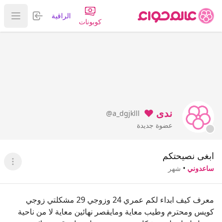
تسجيل الدخول
الراقية
عرض ا
كوبونات
ندى ❤️
@a_dgjklll
عضوة جديدة
ابغى نصيحتكم
عرض ا
ساعدوني
•
شهر
معرف كيف ابداء لكم عمري 24 وزوجي 29 مشكلتي زوجي
كويس ومحترم وطيب معاية ومايقصر نهائين معاية لا من ناحية