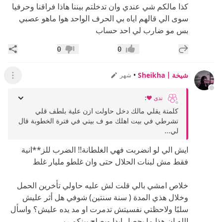
كذا مالكم شي عندي وان تدخلتم بيننا هاذا فراقنا وحرفيا
سوى الي قالهم اياه بي الحرف الواحد هوا ماهو عصبي
بس مو ضارب لي احد حساب
إضافة رد جديد
مشار
0
0
إعجاب
عدم إعجاب
شيخةSheikha〡
•
شهر
عرض ال
ندى ❤️
:
كلمتة يقلي مالك دخل حاولت ازن علية بلطف قلي
تشرطي في بيت اهلك مو ف بيتي في فترة الخطوبة قال
لي...
ايش الي لو انضربت فهي الغلطانة!! الضرب للز**انية
فقط مش لبنات الحلال حتى وان غلطو مليار غلط
خلاص امشي بالي قلت لش عليه حاولي تأخرين الحمل
وخلال هذي المدة ( سنة سنتين) شوفي هل أثر عليش
سلبًا ولاحظتي نفسيتش تدمرت او مد يده عليش؟ واسأل
الله ان هذا ما يحصل ابدا ويصلح بينكم ربي