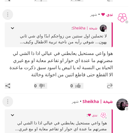
إعجاب
عدم إعجاب
ندى ❤️
•
شهر
عرض ال
شيخةSheikha〡
:
لا تحملين اول سنتين من زواجكم ابدًا واي شي ثاني
يهون... شوفي رأيه من ناحية تربية الاطفال وكيف...
هوا واعي مستحيل يعابطني في عيالي اذا ذا الشي لي
مضرتهم ما عندة اي حوار او تفاعم معاية او مع غيري
الحياة بي النسبة له يا ابيض يا اسود سبق ذكرت ماعندة
الا القطع حتى قاطع اثنين من اخواتة وخالتة
إضافة رد جديد
مشار
0
0
إعجاب
عدم إعجاب
شيخةSheikha〡
•
شهر
عرض ال
ندى ❤️
:
هوا واعي مستحيل يعابطني في عيالي اذا ذا الشي لي
مضرتهم ما عندة اي حوار او تفاعم معاية او مع غيري...