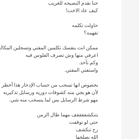
حنا نقدم النصيحه للغريب
كيف عاد الاخت!
حاولت تكلمه
تفهمه؟
ممكن انت بنفسك تكلمين المفتي وتسجلين المكالم
اعرفي منها وش تصرف الفلوس فيه
وكم تآخذ.
واستفتي المفتي.
بخصوص انها تسحب من حساب الإدخار هذا أخطر م
لأن هو يجي منه كشوفات دوريه ورسايل تذكيريه
مهو شرط الرسايل بس لما ينسحب منه شي.
بتنكشففففف مهما طال الزمن
حتى لو توقفت
رح تنكشف
الله يصلحها