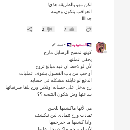
لكن مهو بالطريقه هذي!
العواقب بتكون وخيمه
جداااا
إضافة رد جديد
مشاركة
2
7
إعجاب
عدم إعجاب
🇸🇦السعوديه🇸🇦
•
سنة
كونها تمسح الرسايل مارح
يخفي عملتها
لأن لو لاحظ ان فيه مبالغ تروح
أو حب من باب الفضول يشوف عمليات
الدفع لو قابلته مشكله في حسابه
رح يدخل على حسابه اونلاين ورح يلقا صرفياتها
ساعتها وش بتكون النتيجه!؟؟
هي لأنها ماكشفها للحين
تمادت ورح تتمادى لين تنكشف
واذا كشفها ما حيرحمها
لأنه لو يرحم ماكان بخل عليها.