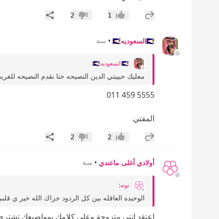
إضافة رد جديد
مشاركة
2
1
إعجاب
عدم إعجاب
🇸🇦السعوديه🇸🇦
•
سنة
🇸🇦السعوديه🇸🇦
:
معليك حبيبتي الدين النصيحه حنا نقدم النصيحه للغر
‎011 459 5555
المفتي
إضافة رد جديد
مشاركة
2
2
إعجاب
عدم إعجاب
أولادي أغلى ماعندي
•
سنة
نونه
:
الوحيده العاقله بين كل الردود جزاك الله خير ي قلبي
اعتقد انتي متزوجة وعلى كلامك بمواضيعك تشتري