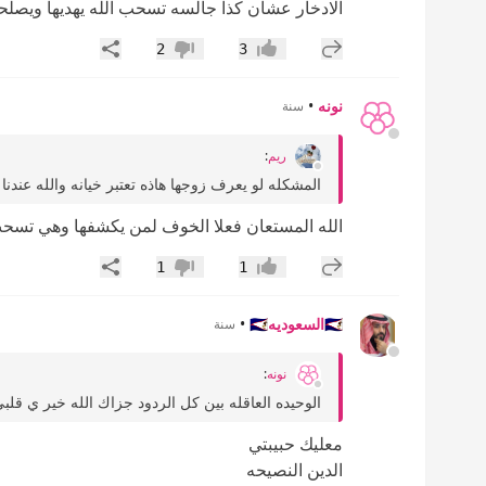
الادخار عشان كذا جالسه تسحب الله يهديها ويصلحه
إضافة رد جديد
مشاركة
2
3
إعجاب
عدم إعجاب
نونه
•
سنة
ريم
:
المشكله لو يعرف زوجها هاذه تعتبر خيانه والله ع
الله المستعان فعلا الخوف لمن يكشفها وهي تسح
إضافة رد جديد
مشاركة
1
1
إعجاب
عدم إعجاب
🇸🇦السعوديه🇸🇦
•
سنة
نونه
:
الوحيده العاقله بين كل الردود جزاك الله خير ي قلبي
معليك حبيبتي
الدين النصيحه