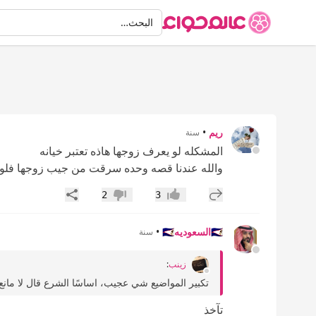
البحث
البحث…
ريم
•
سنة
المشكله لو يعرف زوجها هاذه تعتبر خيانه
والله عندنا قصه وحده سرقت من جيب زوجها فل
إضافة رد جديد
مشاركة
2
3
إعجاب
عدم إعجاب
🇸🇦السعوديه🇸🇦
•
سنة
زينب
:
تكبير المواضيع شي عجيب، اساسًا الشرع قال لا مانع 
تآخذ