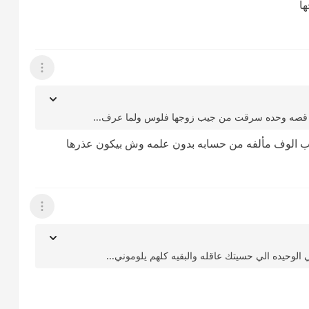
ا
عرض القائمة
ندنا قصه وحده سرقت من جيب زوجها فلوس ولما عرف...
ب الوف مألفه من حسابه بدون علمه وش بيكون عذرها
عرض القائمة
 الوحيده الي حسيتك عاقله والبقيه كلهم يلوموني...