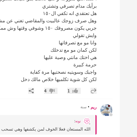
برأيك مدام تصرفي وتشتري
هل تعتقدي انه تكفي ال١٥٠
وهل صرف زوجك عالبيت والمقاضي تغني عن مشت
جربي يكون مصروفك ١٥٠ وشوفي وقتها وش ممكن تسوي
وايش تقولي
وانا مو مع تصرفاتها
لكن كمان مو مع تدخلك
هي اختك مانتي وصية عليها
حرمة كبيرة
واجبك وسويتيه نصحتيها مرة كفاية
لكن كل شوية تكلميها خلاص مالك دخل
إضافة رد جديد
مشاركة
4
1
إعجاب
عدم إعجاب
ريم
•
سنة
نونه
:
الله المستعان فعلا الخوف لمن يكشفها وهي تسحب 