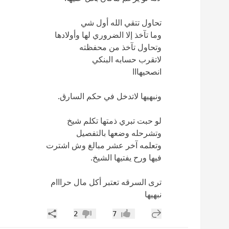
تحاول تتقي الله أول شي
وما تآخذ إلا الضروري لها وأولادها
وتحاول تآخذ من محفظته
لاتقرب حسابه البنكي
انصحيهااا
ونبهيها لاتدخل في حكم السارق.
لو حبت تبري ذمتها تكلم شيخ
وتشرحله وضعها بالتفصيل
وتعلمه آخر عشر مبالغ وش اشترت
فيها ورح يفتيها الشيخ.
ترى السرقه تعتبر أكل مال حرااام
نبهيها
إضافة رد جديد
مشاركة
2
7
إعجاب
عدم إعجاب