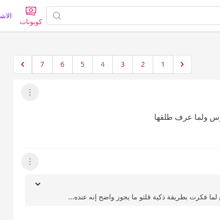
الاش
كوبونات
7
6
5
4
3
2
1
عرض القائمة
وس ولما عرف طلقها
عرض القائمة
لما فكرت بطريقة ذكية قلتو ما يجوز واضح إنه عنده...