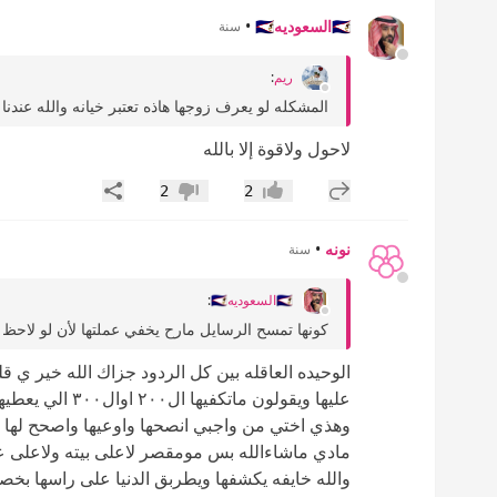
🇸🇦السعوديه🇸🇦
•
سنة
ريم
:
المشكله لو يعرف زوجها هاذه تعتبر خيانه والله ع
لاحول ولاقوة إلا بالله
إضافة رد جديد
مشاركة
2
2
إعجاب
عدم إعجاب
نونه
•
سنة
🇸🇦السعوديه🇸🇦
:
كونها تمسح الرسايل مارح يخفي عملتها لأن لو لاحظ
الوحيده العاقله بين كل الردود جزاك الله خير ي ق
عليها ويقولون م
وهذي اختي من واجبي انصحها واوعيها واصحح لها ا
مادي ماشاءالله بس مومقصر لاعلى بيته ولاعلى عي
والله خايفه يكشفها ويطربق الدنيا على راسها بخ