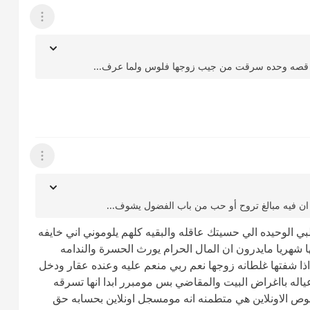
عرض القائمة
ندنا قصه وحده سرقت من جيب زوجها فلوس ولما عرف...
عرض القائمة
 ان فيه مبالغ تروح أو حب من باب الفضول يشوف...
لبي الوحيده الي حسيتك عاقله والبقيه كلهم يلوموني اني خايفه
اتكفيها ال٢٠٠ اوال٣٠٠ الي يعطيها شهريا مايدرون ان المال الحرام يورث الحسرة والندامه
ذا شفتها غلطانه زوجها نعم ربي منعم عليه وعنده عقار ودخل
اله بااغراض البيت والمقاضي بس مومبرر ابدا انها تسرقه
صوص الاونلاين هي متطمنه انه مومسجل اونلاين بحسابه حق