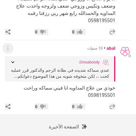
وضعف وتكيس وزوجي ضعف ولزوجه واخذت علاج
المداويه والحمدالله رابع شهر ربي رزقنا رقمه
0598195501
إضافة رد جديد
مشار
0
0
إعجاب
عدم إعجاب
•
abal
10 سنوات
عرض ال
:
Sinoaboody
عندي سماكه شديده في بطانة الرحم والدكتور قرر عمليه
كحت ،، لكن متخوفه شويه من هذا الموضوع دعواتكم...
خوذي من علاج المداويه انا فيني سماكه وراحت
0598195501
إضافة رد جديد
مشار
0
0
إعجاب
عدم إعجاب
الصفحة الأخيرة