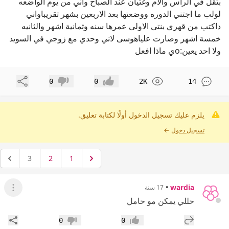
بثقل في الراس والام وغثيان عند الصباح واني من يوم الواضعه
لولب ما اجتني الدوره ووضعتها بعد الاربعين بشهر تقريباواني
داكتب من قهري بنتى الاولى عمرها سنه وثمانية اشهر والثانيه
خمسة اشهر وصارت علياهوسى لاني وحدي مع زوجي في السويد
ولا احد يعين:oي ماذا افعل
مشاركة
0
0
2K
14
إعجاب
عدم إعجاب
يلزم عليك تسجيل الدخول أولًا لكتابة تعليق.
تسجيل دخول
←
3
2
1
•
wardia
17 سنة
عرض ال
حللي يمكن مو حامل
إضافة رد جديد
مشار
0
0
إعجاب
عدم إعجاب