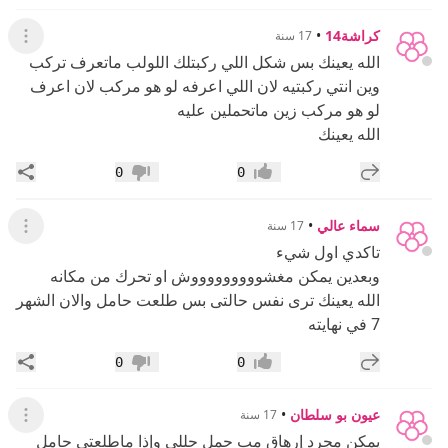
كراشة14
•
17 سنة
عرض ال
الله يعينك بس شكل اللي ركبتلك اللولب ماتعرف تركب
وين انتي ركبتيه لان اللي اعرفه لو هو مركب لان اعرف
لو هو مركب زين ماتحملين عليه
الله يعينك
إضافة رد جديد
مشار
0
0
إعجاب
عدم إعجاب
سماء عالي
•
17 سنة
عرض ال
تاكدي اول شيء
وبعدين يمكن مغشوووووووووش او تحرك من مكانه
الله يعينك ترى نفس حالتى بس طلعت حامل والان الشهر
7 في نهايته
إضافة رد جديد
مشار
0
0
إعجاب
عدم إعجاب
عيون بو سلطان
•
17 سنة
عرض ال
يمكن مجرد إرهاق مب حمل حللي وإذا ماطلعتي حامل