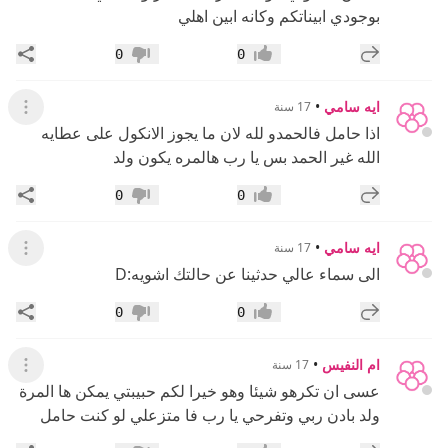
بوجودي ابيناتكم وكانه ابين اهلي
إضافة رد جديد
مشار
0
0
إعجاب
عدم إعجاب
ايه سامي
•
17 سنة
عرض ال
اذا حامل فالحمدو لله لان ما يجوز الانكول على عطايه
الله غير الحمد بس يا رب هالمره يكون ولد
إضافة رد جديد
مشار
0
0
إعجاب
عدم إعجاب
ايه سامي
•
17 سنة
عرض ال
الى سماء عالي حدثينا عن حالتك اشويه:D
إضافة رد جديد
مشار
0
0
إعجاب
عدم إعجاب
ام النفيس
•
17 سنة
عرض ال
عسى ان تكرهو شيئا وهو خيرا لكم حبيبتي يمكن ها المرة
ولد بادن ربي وتفرحي يا رب فا متزعلي لو كنت حامل