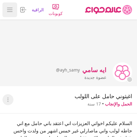
تسجيل الدخول
الراقية
عرض ا
كوبونات
ايه سامي
@ayh_samy
عضوة جديدة
اغيثوني حامل على اللولب
عرض ا
الحمل والإنجاب
•
17 سنة
السلام عليكم اخواتي العزيزات اني اعتقد باني حامل مع اني
حاطه لولب واني ماصارلي غير خمس اشهر من ولدت واحس