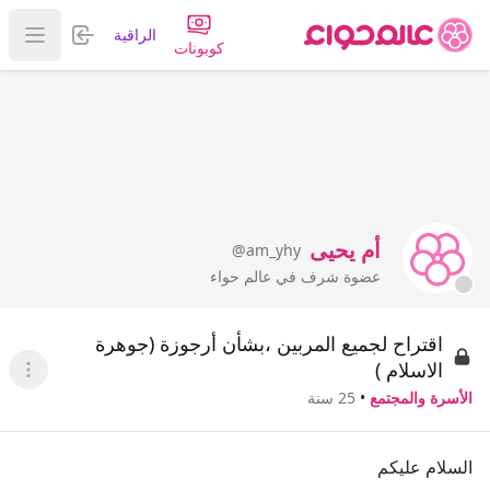
تسجيل الدخول
الراقية
عرض ا
كوبونات
أم يحيى
@am_yhy
عضوة شرف في عالم حواء
اقتراح لجميع المربين ،بشأن أرجوزة (جوهرة
الاسلام )
عرض ا
الأسرة والمجتمع
•
25 سنة
السلام عليكم