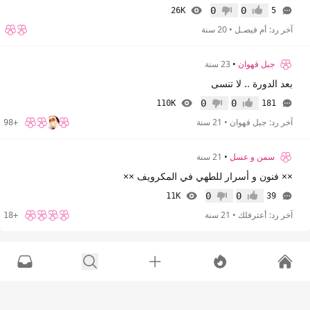
0
0
26K
5
إعجاب
عدم إعجاب
آخر رد:
أم فيصـل
•
20 سنة
جبل قهوان
•
23 سنة
بعد الدورة .. لا تنسى
0
0
110K
181
إعجاب
عدم إعجاب
آخر رد:
جبل قهوان
•
21 سنة
+98
سمن و عسل
•
21 سنة
×× فنون و أسرار للطهي في المكرويف ××
0
0
11K
39
إعجاب
عدم إعجاب
آخر رد:
أعترفلك
•
21 سنة
+18