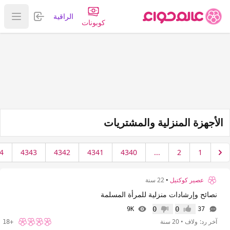
تسجيل الدخول
الراقية
عرض ا
كوبونات
الأجهزة المنزلية والمشتريات
4
4343
4342
4341
4340
...
2
1
عصير كوكتيل
•
22 سنة
نصائح وإرشادات منزلية للمرأة المسلمة
0
0
9K
37
إعجاب
عدم إعجاب
آخر رد:
ولاف
•
20 سنة
+18