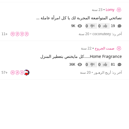
Lomy
•
23 سنة
نصائحي المتواضعة المجربة لك يا كل امرأة عاملة في التنظيم و التنظيف
0
0
9K
19
إعجاب
عدم إعجاب
آخر رد:
coconuteey
•
20 سنة
+11
صمت الجروح
•
22 سنة
Home Fragrance.....كل مايختص بتعطير المنزل
0
0
36K
81
إعجاب
عدم إعجاب
آخر رد:
أريج الزهـور
•
20 سنة
+57