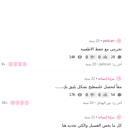
pelican
•
20 سنة
تجربتى مع حفظ الاطعمة
0
0
14K
20
إعجاب
عدم إعجاب
آخر رد:
pelican
•
20 سنة
+8
مزايا إنسانة
•
22 سنة
معاً لنحصل علىمطبخ بشكل يليق بكِ.......
0
0
17K
54
إعجاب
عدم إعجاب
آخر رد:
نور الهداى
•
20 سنة
+38
مزايا إنسانة
•
22 سنة
كل ما يخص الغسيل والكي تجديه هنا