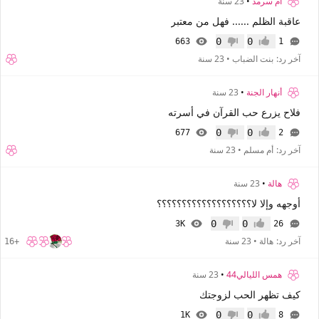
ام سرمد
•
23 سنة
عاقبة الظلم ...... فهل من معتبر
0
0
663
1
إعجاب
عدم إعجاب
آخر رد:
بنت الضباب
•
23 سنة
أنهار الجنة
•
23 سنة
فلاح يزرع حب القرآن في أسرته
0
0
677
2
إعجاب
عدم إعجاب
آخر رد:
أم مسلم
•
23 سنة
هالة
•
23 سنة
أوجهه وإلا لا؟؟؟؟؟؟؟؟؟؟؟؟؟؟؟؟؟؟؟
0
0
3K
26
إعجاب
عدم إعجاب
آخر رد:
هالة
•
23 سنة
+16
همس الليالي44
•
23 سنة
كيف تظهر الحب لزوجتك
0
0
1K
8