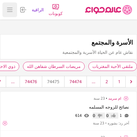
تسجيل الدخول
الراقية
عرض ا
كوبونات
الأسرة والمجتمع
نقاش عام عن الحياة الأسرية والمجتمعية
ملتقى الأحبة المغتربات
مريضات السرطان شفاهن الله
ذوي الاح
7
...
74476
74475
74474
...
2
1
ام سرمد
•
23 سنة
نصائح للزوجه المسلمه
0
0
614
1
إعجاب
عدم إعجاب
آخر رد:
بشوره
•
23 سنة