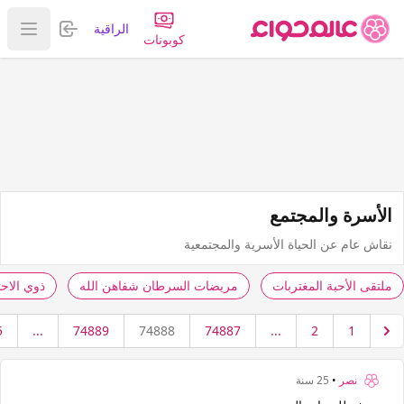
تسجيل الدخول
الراقية
عرض ا
كوبونات
الأسرة والمجتمع
نقاش عام عن الحياة الأسرية والمجتمعية
ملتقى الأحبة المغتربات
مريضات السرطان شفاهن الله
ذوي الاح
5
...
74889
74888
74887
...
2
1
نصر
•
25 سنة