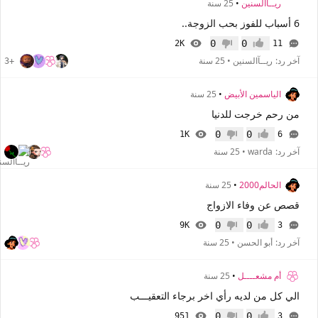
ريــآالسنين
•
25 سنة
6 أسباب للفوز بحب الزوجة..
0
0
2K
11
إعجاب
عدم إعجاب
آخر رد:
ريــآالسنين
•
25 سنة
+3
الياسمين الأبيض
•
25 سنة
من رحم خرجت للدنيا
0
0
1K
6
إعجاب
عدم إعجاب
آخر رد:
warda
•
25 سنة
الحالم2000
•
25 سنة
قصص عن وفاء الازواج
0
0
9K
3
إعجاب
عدم إعجاب
آخر رد:
أبو الحسن
•
25 سنة
أم مشعــــل
•
25 سنة
الي كل من لديه رأي اخر برجاء التعقيـــب
0
0
951
3