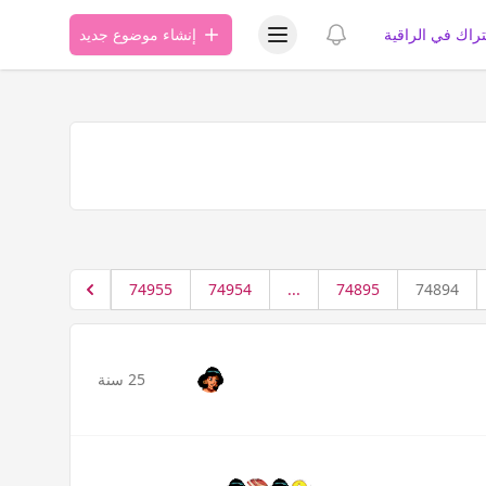
عرض قائمة المستخدم
عرض الإشعارات
تراك في الراقية
إنشاء موضوع جديد
74955
74954
...
74895
74894
25 سنة