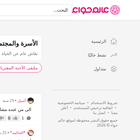
البحث
البحث…
الرئيسية
الأسرة والمجتم
نقاش عام عن الحياة ا
نشط حاليًا
ملتقى الأحبة المغتربا
متداول
أسيل
•
25 سنة
شروط الاستخدام
•
سياسة الخصوصية
•
اتفاقية ترخيص المستخدم
•
أعلن
الى من عنده مشاك
معنا
•
اتصل بنا
0
1
جميع حقوق النشر محفوظة لموقع عالم
إعجاب
عدم 
حواء © 2026
*الحالمه*
•
25 سنة