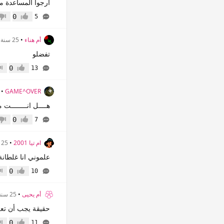
أرجوا المساعدة من
0
5
إعجاب
عدم 
أم هناء
•
25 سنة
تفضلو
0
13
إعجاب
عدم
•
GAME^OVER
هــــل انــــــــت
0
7
إعجاب
عدم 
ام تيا 2001
•
25 سنة
علموني انا غلطانة و
0
10
إعجاب
عدم
أم يحيى
•
25 سنة
حقيقة يجب أن تعر
0
11