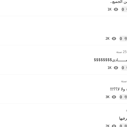
 الجميع..
0
1K
إعجاب
0
2K
 إعجاب
25 سنة
 مـــــــادى$$$$$$$$
0
1K
إعجاب
لا لا؟؟!!!
0
3K
 إعجاب
فيها
0
2K