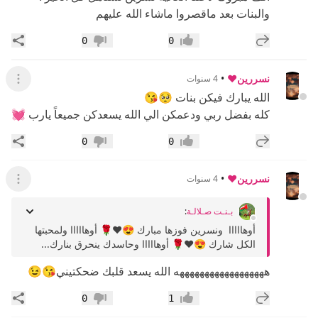
والبنات بعد ماقصروا ماشاء الله عليهم
إضافة رد جديد
مشار
0
0
إعجاب
عدم إعجاب
نسررين❤️
•
4 سنوات
عرض ال
الله يبارك فيكن بنات 🥺😘
كله بفضل ربي ودعمكن الي الله يسعدكن جميعاً يارب 💓
إضافة رد جديد
مشار
0
0
إعجاب
عدم إعجاب
نسررين❤️
•
4 سنوات
عرض ال
بـنـت صـلالـة
:
أوهااااا ونسرين فوزها مبارك 😍❤🌹 أوهااااا ولمحبتها
الكل شارك 😍❤🌹 أوهااااا وحاسدك ينحرق بنارك...
ههههههههههههههههههه الله يسعد قلبك ضحكتيني😘😉
إضافة رد جديد
مشار
0
1
إعجاب
عدم إعجاب