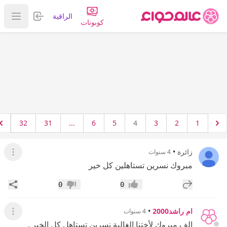
تسجيل الدخول
الراقية
عرض ا
كوبونات
32
31
...
6
5
4
3
2
1
زائرة
•
4 سنوات
عرض ال
مبروك نسرين تستاهلين كل خير
إضافة رد جديد
مشار
0
0
إعجاب
عدم إعجاب
ام راشد2000
•
4 سنوات
عرض ال
الف مبروك لأختنا الغالية نسرين تستاهل كل الخير .