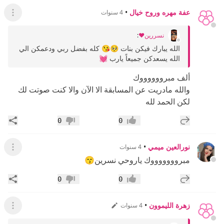
عفة مهره وروح خيال
•
4 سنوات
عرض ال
نسررين❤️
:
الله يبارك فيكن بنات 🥺😘 كله بفضل ربي ودعمكن الي
الله يسعدكن جميعاً يارب 💓
ألف مبرووووووك
والله مادريت عن المسابقة الا الآن والا كنت صوتت لك
لكن الحمد لله
إضافة رد جديد
مشار
0
0
إعجاب
عدم إعجاب
نورالعين ميمي
•
4 سنوات
عرض ال
مبروووووووك ياروحي نسرين😙
إضافة رد جديد
مشار
0
0
إعجاب
عدم إعجاب
زهرة الليموون
•
4 سنوات
عرض ال