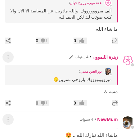
عفة مهره وروح خيال
:
ألف مبرووووووك والله مادريت عن المسابقة الا الآن والا
كنت صوتت لك لكن الحمد لله
ما شاء الله
إضافة رد جديد
مشار
0
0
إعجاب
عدم إعجاب
زهرة الليموون
•
4 سنوات
عرض ال
نورالعين ميمي
:
مبروووووووك ياروحي نسرين😙
مب. ك
إضافة رد جديد
مشار
0
0
إعجاب
عدم إعجاب
•
NewMum
4 سنوات
عرض ال
-
ماشاء الله تبارك الله .. 😍