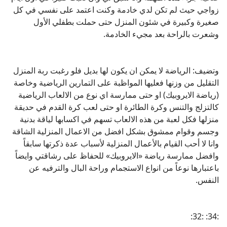
زواجي حيث لم تكن لدي خادمة وكنت اعتمد على نفسي في كل
صغيرة وكبيرة في شئون المنزل حتى حملت بطفلي الأول
وشعرت بالراحة بعد مجيء الخادمة.
وتضيف: الرياضة لا يمكن ان يكون لها بديل فلو رغبت ربة المنزل
التقليل من وزنها فعليها المواظبة على التمارين الرياضية وخاصة
(رياضة الايروبيك) او حتى ممارسة اي نوع من الالعاب الرياضية
كالتزلج والتنس وكرة الطائرة او حتى لعب كرة القدم في حديقة
منزلها فكل لعبة من هذه الالعاب تسهم في اكسابها لياقة بدنية
وجسم وقوام ممشوق بشكل افضل من الاعمال المنزلية الشاقة
وانا لا أحب القيام بالأعمال المنزلية لأسباب عدة ذكرتها سابقاً
وافضل ممارسة رياضة «الايروبيك» للحفاظ على رشاقتي وايضاً
باعتبارها نوعاً من انواع الاستجمام وراحة البال والترفيه عن
النفس.
:34: :32: