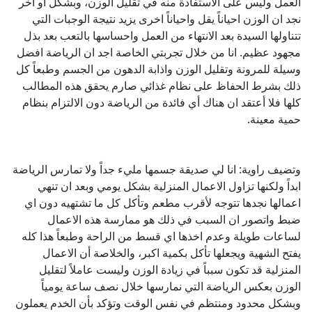
العمل وليس على الاستفادة منه في تقليل الوزن، وبشكل أو آخر
نجد ان الوزن احياناً يقل واحياناً اخرى يزيد نتيجة الوجبات التي
تتناولها السيدة بعد الانتهاء من العمل واحساسها بالتعب بعد بذل
مجهود عظيم. انا من خلال تجربتي الخاصة اجد ان الرياضة افضل
وسيلة للمرونة وتقليل الوزن واذابة الدهون من الجسم وطبعاً كل
ذلك بشرط الحفاظ على نظام غذائي صارم يحقق هذه المطالب
كلها فلا أعتقد ان هناك أي فائدة من الرياضة دون الالتزام بنظام
حمية معينة.
وتضيف راوية: انا لي صديقة جسمها مليء جداً ولا تمارس الرياضة
ابداً ولكنها تزاول الاعمال المنزلية بشكل يومي وبعد ان تنهي
اعمالها نجدها تتوجه لأقرب مطعم وتأكل كل ما تشتهيه دون اي
ضبط واتصور ان السبب في ذلك هو ممارسة هذه الاعمال
لساعات طويلة وعدم اخذها اي قسط من الراحة وطبعاً هذا كله
يفتح الشهية ويجعلها تأكل بكمية اكبر، والخلاصة أن الاعمال
المنزلية قد تكون سبباً في زيادة الوزن وليست عاملاً لتقليل
الوزن بعكس الرياضة التي نمارسها خلال نصف ساعة يومياً
وبشكل محدود ومنتظم في نفس الوقت وتؤكد بأن الخدم يعملون