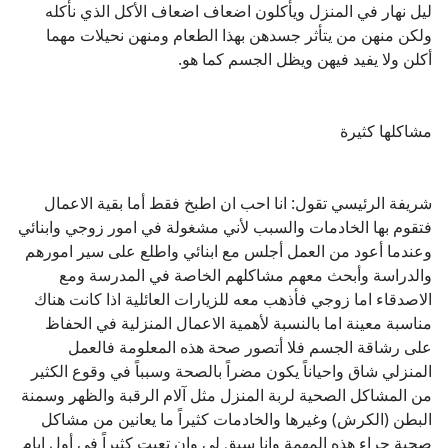
ليل نهار في المنزل ويأكلون اضعاف اضعاف الأكل الذي نأكله
ولكن منهن من يتأثر جسدهن بهذا الطعام ومنهن نحيلات مهما
أكلن ولا يفيد فيهن ويظل الجسم كما هو.
مشاكلها كثيرة
شريفة الرئيسي تقول: انا احب ان اطبخ فقط أما بقية الاعمال
فتقوم بها الخادمات والسبب لأني مشغولة في امور زوجي وابنائي
وعندما أعود من العمل أجلس مع ابنائي واطلع على سير امورهم
والدراسة وأبحث معهم مشاكلهم الخاصة في المدرسة ومع
الاصدقاء اما زوجي فأذهب معه للزيارات العائلية اذا كانت هناك
مناسبة معينة اما بالنسبة لأهمية الاعمال المنزلية في الحفاظ
على رشاقة الجسم فلا أتصور صحة هذه المعلومة فالعمل
المنزلي شاق واحياناً يكون مضراً بالصحة وسبباً في وقوع الكثير
من المشاكل الصحية لربة المنزل مثل آلام الرقبة والظهر وسمنة
البطن (الكرش) وغيرها والخادمات كثيراً ما يعانين من مشاكل
صحية جراء هذه المهمة وانا سبق لي وان تعبت كثيراً في أول ايام