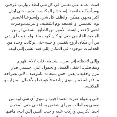
قمت اعتمد على نفسي في كل شي انظف وارتب غرفتي
يومياً، وكنت اتعمد بإستخدام المكنسه اليدويه حتى ابذل
اكبر مجهود ممكن. وانظف كل شي. وإسبوعيا اخصص
يوم الخميس او الجمعه يوم التنظيف والترتيب.وصرت
اتعنى لإحضار ابسط الأمور من الطابق السفلي او من
المطبخ الخارجي حتى لو كان كوب ماء، ولو بغيت أي شي
من أي مكان اروح بنفسي واجيبه حتى لوكانت وحده من
الخدامات موجوده في المكان إللي فيه الشي إللي ابيه.
وإللي لاحظته إني صرت نشيطه ،قلت لآلام ظهري
ومفاصلي، اختفى الكسل والخمول عني، جسمي صار
مرن وخفيف، يعني احس بسعاده ماتنوصف، لأني بصراحه
مااقدر انتظم واسوي رياضه فأعوضعا بالأعمال المنزليه و
المكتبيه.
حتى بالدوام صرت اتعمد اجيب واسوي أي شي ابيه من
نفسي ومااطلب من أي شخص يساعدني حتى المخزن
احط الكرسي واركب عليه واجيب الشي إللي ابيه، مافيها