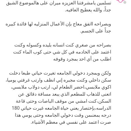
تسلمين يامشرفتنا العزيزه ميران على هالموضوع الشيق
جداً، والله يعطيج العافيه.
وبصراحه ااتفق معاج بإن الأعمال المنزليه لها فائدة كبيره
جداً على الجسم.
بصراحه من صغري كنت انسانه بليده وكسوله وكنت
اعتمد على الخادمه في كل شي حتى كوب الماء كنت
اطلب من أي احد بمجرد وقوفه
ولكن وبمجرد دخولي الجامعه تغيرت حياتي طبعا دخلت
سكن داخلي وكنت مجبره إني انظف وارتب غرفتي يوميا،
اكوي ملابسي،احضر الطعام لي، ارتب دولاب ملابسي،
اتعنى للذهاب للمطعم الذي يبعد مسافة دقائق عن
السكن،كنت امشي من موقف الباصات وحتى قاعة
الدراسه،بإختصار يعني حياة الجامعه غيرت حياتي 180
درجه بمعنىمن وقت دخولي الجامعه وحتى يومي هذا
صرت اعتمد على نفسي في معظم الأشياء.