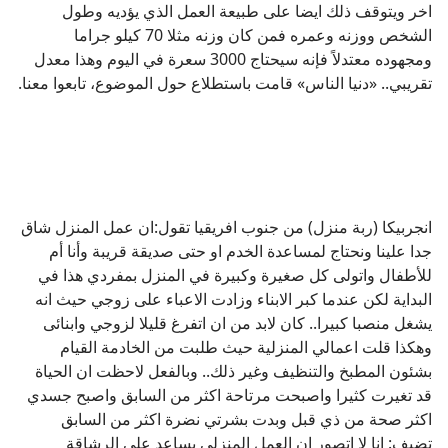
اخر ويتوقف ذلك ايضا على طبيعة العمل الذي يؤديه وطول
الشخص ووزنه وعمره فمن كان وزنه مثلا 70 كيلو جراما
ومجهوده معتدلاً فإنه سيحتاج 3000 سعرة في اليوم وهذا معدل
تقريبي.. «دنيا الناس» قامت باستطلاع حول الموضوع، تابعوا معنا.
انجربيكا (ربة منزل) من جنوب افريقيا تقول:ان عمل المنزل شاق
جدا علينا ونحتاج لمساعدة الخدم او حتى صديقة قريبة وأنا أم
للأطفال واتولى كل صغيرة وكبيرة في المنزل بمفردي هذا في
البداية لكن عندما كبر الابناء وزادت الاعباء على زوجي حيث انه
يشغل منصبا كبيرا.. كان لابد من ان اتفرغ قليلا لزوجي وابنائى
وهكذا قلت اعمالي المنزلية حيث طلبت من الخادمة القيام
بشئون المطبخ والتنظيف وغير ذلك.. وبالفعل لاحظت ان الحياة
قد تغيرت كثيرا واصبحت مرتاحة اكثر من السابق واصبح جسدي
اكثر صحة من ذي قبل وبدت بشرتي نضرة اكثر من السابق
تضيف: انا لا اتصور ان العمل المنزلي يساعد على الرشاقة