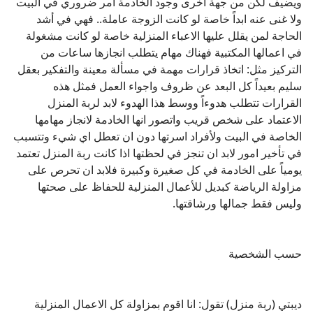
ويضيف لكن من جهة اخرى وجود الخادمة امر ضروري في البيت
ولا غنى عنه ابداً خاصة لو كانت الزوجة عاملة.. فهي في أشد
الحاجة لمن يقلل عليها الاعباء المنزلية خاصة لو كانت مشغولة
في اعمالها المكتبية فهناك مهام يتطلب انجازها ساعات من
التركيز مثل: اتخاذ قرارات مهمة في مسألة معينة والتفكير بعقل
سليم بعيداً كل البعد عن ظروف واجواء العمل فمثل هذه
القرارات تتطلب هدوءاً ووسط هذا الهدوء لابد لربة المنزل
الاعتماد على شخص قريب واتصور انها الخادمة لانجاز مهامها
الخاصة في البيت ولأفراد اسرتها دون ان تعطل اي شيء وتتسبب
في تأخير امور لابد ان تنجز في لحظتها اذا كانت ربة المنزل تعتمد
يومياً على الخادمة في كل صغيرة وكبيرة فلابد ان تحرص على
مزاولة الرياضة كبديل للأعمال المنزلية للحفاظ على صحتها
وليس فقط جمالها ورشاقتها.
حسب الشخصية
ديبتي (ربة منزل) تقول: انا اقوم بمزاولة كل الاعمال المنزلية