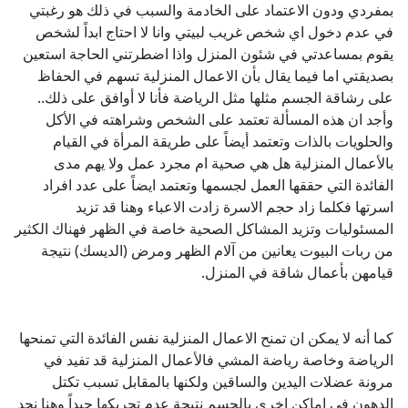
بمفردي ودون الاعتماد على الخادمة والسبب في ذلك هو رغبتي
في عدم دخول اي شخص غريب لبيتي وانا لا احتاج ابداً لشخص
يقوم بمساعدتي في شئون المنزل واذا اضطرتني الحاجة استعين
بصديقتي اما فيما يقال بأن الاعمال المنزلية تسهم في الحفاظ
على رشاقة الجسم مثلها مثل الرياضة فأنا لا أوافق على ذلك..
وأجد ان هذه المسألة تعتمد على الشخص وشراهته في الأكل
والحلويات بالذات وتعتمد أيضاً على طريقة المرأة في القيام
بالأعمال المنزلية هل هي صحية ام مجرد عمل ولا يهم مدى
الفائدة التي حققها العمل لجسمها وتعتمد ايضاً على عدد افراد
اسرتها فكلما زاد حجم الاسرة زادت الاعباء وهنا قد تزيد
المسئوليات وتزيد المشاكل الصحية خاصة في الظهر فهناك الكثير
من ربات البيوت يعانين من آلام الظهر ومرض (الديسك) نتيجة
قيامهن بأعمال شاقة في المنزل.
كما أنه لا يمكن ان تمنح الاعمال المنزلية نفس الفائدة التي تمنحها
الرياضة وخاصة رياضة المشي فالأعمال المنزلية قد تفيد في
مرونة عضلات اليدين والساقين ولكنها بالمقابل تسبب تكتل
الدهون في اماكن اخرى بالجسم نتيجة عدم تحريكها جيداً وهنا نجد