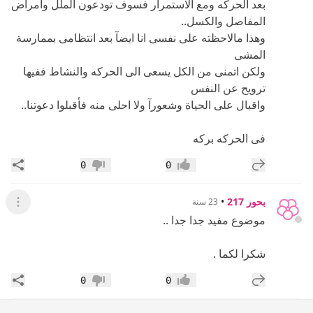
بعد الحركه ومع الاستمرار فسوف تودعون الملل وامراض
المفاصل والكسل..
وهذا مالاحظته على نفسى انا ايضآ بعد انتظامى بممارسة
المشى
ولكن اتمنى من الكل يسعى الى الحركه والنشاط ففيها
ترويح عن النفس
واقبال على الحياة وشعورآ ولا احلى منه فأقبلوا دعوتنا..
فى الحركه بركه
إضافة رد جديد
مشار
0
0
إعجاب
عدم إعجاب
بحور 217
•
23 سنة
عرض ال
موضوع مفيد جدا جدا ..
شكرا لكما .
إضافة رد جديد
مشار
0
0
إعجاب
عدم إعجاب