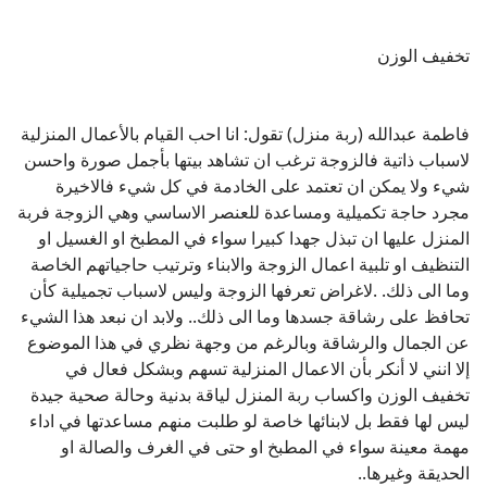
تخفيف الوزن
فاطمة عبدالله (ربة منزل) تقول: انا احب القيام بالأعمال المنزلية
لاسباب ذاتية فالزوجة ترغب ان تشاهد بيتها بأجمل صورة واحسن
شيء ولا يمكن ان تعتمد على الخادمة في كل شيء فالاخيرة
مجرد حاجة تكميلية ومساعدة للعنصر الاساسي وهي الزوجة فربة
المنزل عليها ان تبذل جهدا كبيرا سواء في المطبخ او الغسيل او
التنظيف او تلبية اعمال الزوجة والابناء وترتيب حاجياتهم الخاصة
وما الى ذلك. .لاغراض تعرفها الزوجة وليس لاسباب تجميلية كأن
تحافظ على رشاقة جسدها وما الى ذلك.. ولابد ان نبعد هذا الشيء
عن الجمال والرشاقة وبالرغم من وجهة نظري في هذا الموضوع
إلا انني لا أنكر بأن الاعمال المنزلية تسهم وبشكل فعال في
تخفيف الوزن واكساب ربة المنزل لياقة بدنية وحالة صحية جيدة
ليس لها فقط بل لابنائها خاصة لو طلبت منهم مساعدتها في اداء
مهمة معينة سواء في المطبخ او حتى في الغرف والصالة او
الحديقة وغيرها..