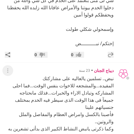
شي لى متى بنعتمد على الخدم في كل شي والله من
دخلوا الخدم بيوتنا والأمراض عافانا الله زايده الله يحفظنا
ويحفظكم قولوا آمين
وإسمحولي شكلي طولت
إختكم/ نبــــــــــض
إضافة رد جديد
مشار
0
0
إعجاب
عدم إعجاب
ديباج الجنان
•
23 سنة
عرض ال
نبض.. تسلمين يالغاليه على مشاركتك
المفيده...والمشجعه للاخوات بنفس الوقت...فما احلى
المشاركه وتبادل الاراء والخبرات...فذلك مانحتاجه
جميعآ فى هذا الوقت الذى سيطر فيه الخدم بمختلف
جنسياتهم علينا
فأصبنا بالكسل وامراض العظام والمفاصل والملل
والروتين..
وكما ذكرتى يانبض النشاط الكبير الذى بدأتى تشعرين به