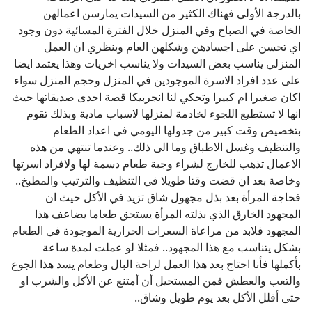
بالدرجة الأولى فهناك الكثير من السيدات يمارسن اعمالهن
الخاصة في الصباح وفي المنزل خلال الفترة المسائية دون وجود
اي تحسن على اجسادهن وشكلهن العام وبنظري ان العمل
المنزلي يناسب بعض السيدات ولا يناسب اخريات وهذا يعتمد ايضا
على عدد افراد الاسرة الموجودين في المنزل وحجم المنزل سواء
اكان صغيرا ام كبيرا وتحكي لنا انجربيكا قصة احدى صديقاتها حيث
انها لا تستطيع اللجوء لخادمة لمنزلها لاسباب مادية وبذلك تقوم
بتخصيص وقت كبير من جدولها اليومي في اعداد الطعام
والتنظيف وغسل الاطباق وما الى ذلك.. وعندما تنتهي من هذه
الاعمال تذهب للخارج لشراء وجبة طعام دسمة لها ولافراد اسرتها
وخاصة بعد ان قضت وقتا طويلا في التنظيف والترتيب والمطبخ..
فحاجة المرأة بعد بذل مجهول شاق تزيد في الأكل حيث ان
المجهود الخارق الذي بذلته المرأة يستحق طعاما يضاعف هذا
المجهود فلابد من مراعاة السعرات الحرارية الموجودة في الطعام
بشكل يتناسب مع هذا المجهود.. فمثلا لو عملت لمدة ساعة
بأكملها فأنا احتاج بعد هذا العمل لراحة البال وطعام يسد هذا الجوع
والتعب والعطش فمن المستحيل أن أمتنع عن الأكل والشرب او
حتى أقلل الأكل بعد يوم طويل وشاق..