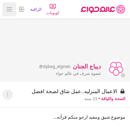
تسجيل الدخول
الراقية
عرض ا
كوبونات
ديباج الجنان
@dybag_algnan
عضوة شرف في عالم حواء
الاعمال المنزليه..عمل شاق لصحة افضل
عرض ا
الصحة واللياقة
•
23 سنة
موضوع شيق ومفيد ارجو منكم قرآته...