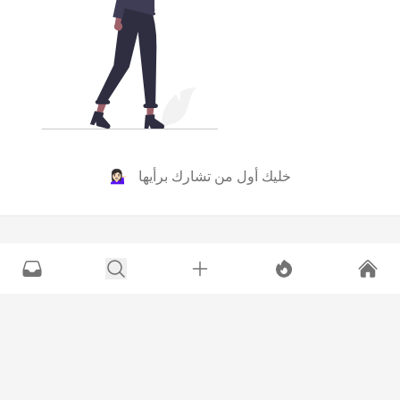
خليك أول من تشارك برأيها 💁🏻‍♀️