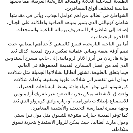
الطبيعة الساحلية الخلابة والمعالم التاريخية العريقة، مما يجعلها
مناسبة لمختلف أنواع المسافرين.
الشواطئ في أنطاليا من أهم عوامل الجذب، ويأتي في مقدمتها
شاطئ كونيالتي الذي يتميز بمياهه الصافية وإطلالته على الجبال،
إضافة إلى شاطئ لارا المعروف برماله الناعمة والمنتجعات
الفاخرة المحيطة به.
أما من الناحية التاريخية، فتبرز كاليتشي كأحد أهم المعالم، حيث
تضم أزقة ضيقة ومباني عثمانية تعكس تاريخ المدينة. كذلك تُعد
بوابة هادريان من أبرز الآثار الرومانية، إلى جانب مسرح أسبندوس
الذي يُعد من أفضل المسارح القديمة المحفوظة في العالم.
فيما يتعلق بالطبيعة، تشتهر أنطاليا بشلالاتها الجميلة مثل شلالات
دودان التي تنقسم إلى شلالات علوية وسفلية، وكذلك شلالات
كورشونلو التي توفر أجواء هادئة وسط المساحات الخضراء.
ولعشاق الأنشطة، يمكن تجربة الصعود عبر تلفريك أوليمبوس
للاستمتاع بإطلالات بانورامية، أو زيارة وادي كوبرولو الذي يُعد
وجهة مميزة لممارسة التجديف والأنشطة المغامرة.
كما توفر المدينة خيارات متنوعة للتسوق مثل مول تيرا سيتي
ومول مارك أنطاليا، حيث يمكن للزوار الاستمتاع بتجربة تسوق
متكاملة.