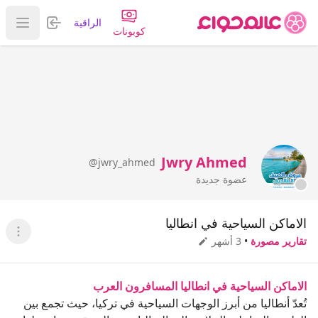
تسجيل الدخول
الراقية
عرض ا
كوبونات
Jwry Ahmed
@jwry_ahmed
عضوة جديدة
الاماكن السياحية في انطاليا
عرض ا
تقارير مصورة
•
3 أشهر
الاماكن السياحية في انطاليا المسافرون العرب
تُعدّ أنطاليا من أبرز الوجهات السياحية في تركيا، حيث تجمع بين