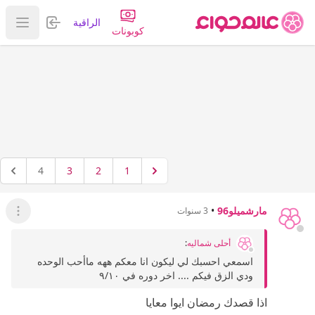
تسجيل الدخول
الراقية
عرض ا
كوبونات
4
3
2
1
مارشميلو96
•
3 سنوات
عرض ال
أحلى شماليه
:
اسمعي احسبك لي ليكون انا معكم ههه ماأحب الوحده
ودي الزق فيكم .... اخر دوره في ٩/١٠
اذا قصدك رمضان ايوا معايا