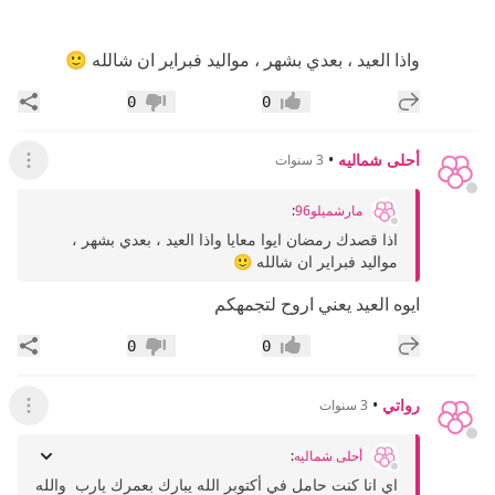
واذا العيد ، بعدي بشهر ، مواليد فبراير ان شالله 🙂
إضافة رد جديد
مشار
0
0
إعجاب
عدم إعجاب
أحلى شماليه
•
3 سنوات
عرض ال
مارشميلو96
:
اذا قصدك رمضان ايوا معايا واذا العيد ، بعدي بشهر ،
مواليد فبراير ان شالله 🙂
ايوه العيد يعني اروح لتجمهكم
إضافة رد جديد
مشار
0
0
إعجاب
عدم إعجاب
رواتي
•
3 سنوات
عرض ال
أحلى شماليه
:
اي انا كنت حامل في أكتوبر الله يبارك بعمرك يارب والله