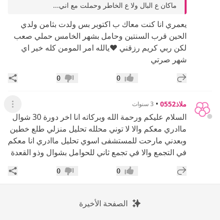
ماكان ع البال ولا ع الخاطر وحملت مع اني...
يعمري انا كنت معاك ب اكتوبر بس ولدت بثامن ولدي
الحين قرب السنتين وحامل بشهر الخامس حملي صعب
لكن ربي كريم رزقني ❤️يالله امر المومن كله خير اي
شهر صرتي
إضافة رد جديد
مشار
0
0
إعجاب
عدم إعجاب
ملاذ0552
•
3 سنوات
عرض ال
السلام عليكم ورحمة الله وبركاته انا اخر دورة 30 شوال
ماادري معكم والا لا توني محلله تحليل منزلي طلع خطين
وبعدني مارحت للمستشفى اسوي تحليل ماادري انا معكم
في التجمع والا في تجمع ثاني للحوامل بشوال وذو القعدة
إضافة رد جديد
مشار
0
0
إعجاب
عدم إعجاب
الصفحة الأخيرة