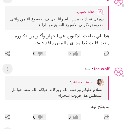
عرض ال
جذابة بعيوني
:
دورتي قبلك بخمس ايام وانا الان ف الاسبوع الثامن وانتي
مفروض تكوني الاسبوع السابع مو الرابع
هذا الي طلعت الدكتوره في الجهاز وأكثر من دكتورة
رحت قالت كذا مدري والنبض ماقد فيش
إضافة رد جديد
مشار
0
0
إعجاب
عدم إعجاب
•
ice wolf
سنة
عرض ال
- حبيبة الجمـاهير
:
السلام عليكم ورحمة الله وبركاته حياكم الله معنا حوامل
اغسطس هذا قروب تيلجرام
مايفتح ليه
إضافة رد جديد
مشار
0
0
إعجاب
عدم إعجاب