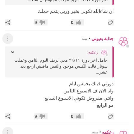
ان شاءالله تكوني بخير وربي يتمم حملك
إضافة رد جديد
مشار
0
0
إعجاب
عدم إعجاب
جذابة بعيوني
•
سنة
عرض ال
زعكمه
:
حامل اخر دورة ٢٩/١١ معي نزيف اليوم الثامن وعملت
سونار قالت الكيس موجود والنبض مافيش ارجع بعد
عشر...
دورتي قبلك بخمس ايام
وانا الان ف الاسبوع الثامن
وانتي مفروض تكوني الاسبوع السابع
مو الرابع
إضافة رد جديد
مشار
0
0
إعجاب
عدم إعجاب
زعكمه
•
سنة