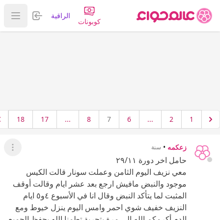
تسجيل الدخول
الراقية
عرض ا
كوبونات
18
17
...
8
7
6
...
2
1
زعكمه
•
سنة
عرض ال
حامل اخر دورة ٢٩/١١
معي نزيف اليوم الثامن وعملت سونار قالت الكيس
موجود والنبض مافيش ارجع بعد عشر ايام وقالت أوقف
المثبت لما يتأكد النبض وقال انا في الأسبوع ٤و٥ ايام
النزيف خفيف شوي احمر وامس اليوم ينزل خيوط ومع
الدم أكرمكم الله الي مرة بتجربة تطمنا الله يحفظ الجميع