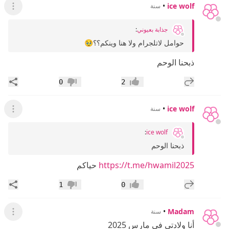
•
ice wolf
سنة
عرض ال
جذابة بعيوني
:
حوامل لاتلجرام ولا هنا وينكم؟؟🥹
ذبحنا الوحم
إضافة رد جديد
مشار
0
2
إعجاب
عدم إعجاب
•
ice wolf
سنة
عرض ال
:
ice wolf
ذبحنا الوحم
https://t.me/hwamil2025
حياكم
إضافة رد جديد
مشار
1
0
إعجاب
عدم إعجاب
•
Madam
سنة
عرض ال
أنا ولادتي في مارس 2025