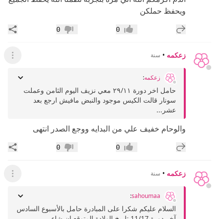
ويحفظ حملكن
إضافة رد جديد
مشار
0
0
إعجاب
عدم إعجاب
زعكمه
•
سنة
عرض ال
زعكمه
:
حامل اخر دورة ٢٩/١١ معي نزيف اليوم الثامن وعملت
سونار قالت الكيس موجود والنبض مافيش ارجع بعد
عشر...
والوحام خفيف علي من البدايه ووجع الصدر انتهى
إضافة رد جديد
مشار
0
0
إعجاب
عدم إعجاب
زعكمه
•
سنة
عرض ال
:
sahoumaa
السلام عليكم شكرا على المبادرة حامل بالأسبوع السادس
آخر دورة 11/17 تاريخ الولادة المتوقع ان شاء...