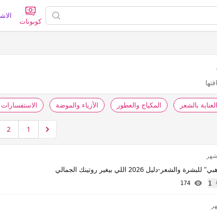
الاش
كوبونات
قتها
لعناية بالشعر
المكياج والعطور
الأزياء والموضة
الاستفسارات ا
2
1
الشعر-دليل 2026 اللي بيغير روتينك الجمالي
1
174
إعجاب