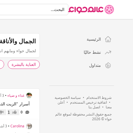
البحث
البحث…
الرئيسية
الجمال والأناقة
لجمال حواء ومايهم انا
نشط حاليًا
العناية بالبشرة
ا
متداول
غذاء و ضياء
•
3 أشهر
شروط الاستخدام
•
سياسة الخصوصية
•
اتفاقية ترخيص المستخدم
•
أعلن
أسرار "الزيت الذهبي" للبشرة و
معنا
•
اتصل بنا
1
0
جميع حقوق النشر محفوظة لموقع عالم
إعجاب
عدم 
حواء © 2026
Carolina
•
3 أشهر