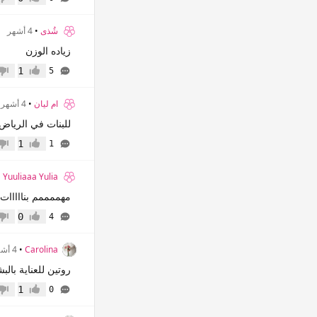
إعجاب
عدم 
شُذى
•
4 أشهر
زياده الوزن
1
5
إعجاب
عدم 
ام ليان
•
4 أشهر
للبنات في الرياض.
1
1
إعجاب
عدم 
•
Yuuliaaa Yulia
مهممممم بنااااات ردو
0
4
إعجاب
عدم 
Carolina
•
4 أشهر
روتين للعناية بال
1
0
إعجاب
عدم 