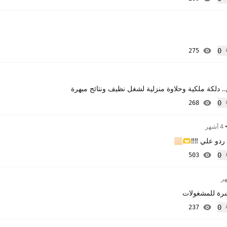
إعجاب
0
275
إعجاب
. دلكة ملكية وحلاوة منزلية لشغل نظيف ونتائج مبهرة
0
268
إعجاب
4 أشهر
 علي ‼️‼️🫶🏻
0
503
إعجاب
بشرة للمشغولات
0
237
إعجاب