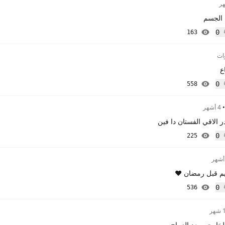
 الجسم
0
163
إعجاب
ع
0
558
إعجاب
4 أشهر
 الاقي الفستان دا فين
0
225
إعجاب
يم قبل رمضان ❤️
0
536
إعجاب
ر
الخارجي بعد الزواج