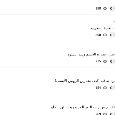
0
188
إعجاب
العناية المغربيه
0
308
إعجاب
 أسرار نضارة الجسم وشد البشرة
0
275
إعجاب
رة صافية: كيف تختارين الروتين الأنسب؟
0
154
إعجاب
خدام بين زيت اللوز المر و زيت اللوز الحلو
0
269