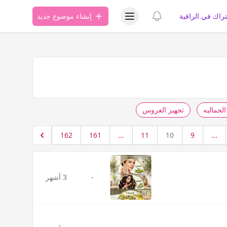
عرض قائمة المستخدم
عرض الإشعارات
تراك في الراقية
إنشاء موضوع جديد
لجماليه
تجهيز العروس
162
161
...
11
10
9
...
-
3 أشهر