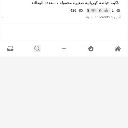
ماكينة خياطة كهربائية صغيرة محمولة ، متعددة الوظائف
0
0
420
1
إعجاب
عدم إعجاب
آخر رد:
Ϛwᵉetꜱ
•
3 سنوات
-
match203040
•
3 سنوات
قصدي طريقة الفصال كم ثني القماش الوسمحت صورلي فديو عشان افهم