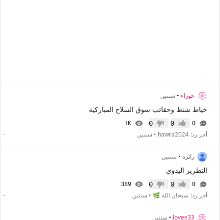
حوراء
•
سنتين
خياط شنط وحقائب سوق السلاح المباركية
0
0
1K
0
إعجاب
عدم إعجاب
آخر رد:
hawra2024
•
سنتين
-
زائرة
•
سنتين
التطريز اليدوي
0
0
389
0
إعجاب
عدم إعجاب
آخر رد:
سبحان الله 🌿
•
سنتين
-
lovee33
•
سنتين