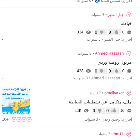
آخر رد:
شمس الشتاء🧿
•
3 سنوات
-
جبل الطير
•
3 سنوات
خياطة
0
0
334
0
إعجاب
عدم إعجاب
آخر رد:
جبل الطير
•
3 سنوات
-
Ahmed Hassaan
•
3 سنوات
مريول روضه وردي
0
0
428
0
إعجاب
عدم إعجاب
آخر رد:
Ahmed Hassaan
•
3 سنوات
-
omelkatkot
•
17 سنة
ملف متكامل عن تشطيبات الخياطة
0
0
11K
16
إعجاب
عدم إعجاب
آخر رد:
وجدي وجدي
•
3 سنوات
+10
hm11
•
3 سنوات