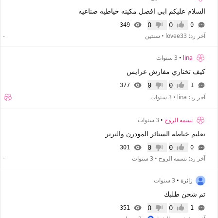
السلام عليكم ابي افضل مكينه خياطيه صناعيه
0
0
349
0
إعجاب
عدم إعجاب
آخر رد:
lovee33
•
سنتين
-
lina
•
3 سنوات
كيف تختاري مفارش عرايس
0
0
377
1
إعجاب
عدم إعجاب
آخر رد:
lina
•
3 سنوات
نسمه الروح
•
3 سنوات
تعليم خياطه الستائر المودرن والترتر
0
0
301
0
إعجاب
عدم إعجاب
آخر رد:
نسمه الروح
•
3 سنوات
-
زائرة
•
3 سنوات
تم شحن طلبك
0
0
351
1
إعجاب
عدم إعجاب