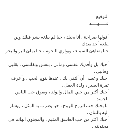
------------------
التوقيع
فـــــهــــد
أقولها صراحة ، أنا بحبك ، حبا لم يبلغه بشر قبلك ولن
يبلغه أحد بعدك .
حبا يضاهئ السماء ، ويوازي النجوم ، حبا يملئ البر والبحر
.
أحبك بل وأفديك بنفسي ومالي ، بنفس ونفائسي ، بقلبي
وقالبي .
احبك وعسى أن ألتقي بك ، عندها يتوج الحب ، وأعرف
ثمرة الصبر ، ولذة العمل .
أحبك أكثر من حبي للمال والولد ، وبفوق حب الناس
للجسد ...
انا بحبك حب الروح للروح ، حبا يضرب به المثل ، ويشار
اليه بالبنان .
أحبك اكثر من حب العاشق المتيم ، والمجنون الهائم في
مجنونته .