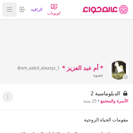
تسجيل الدخول
الراقية
عرض ا
كوبونات
* أم عبد العزيز *
@am_aabd_alaazyz_1
عضوة
الدبلوماسية 2
عرض ا
الأسرة والمجتمع
•
25 سنة
مقومات الحياة الزوجية