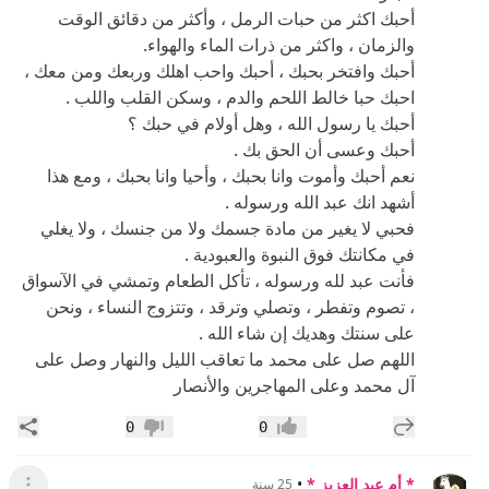
أحبك اكثر من حبات الرمل ، وأكثر من دقائق الوقت
والزمان ، واكثر من ذرات الماء والهواء.
أحبك وافتخر بحبك ، أحبك واحب اهلك وربعك ومن معك ،
احبك حبا خالط اللحم والدم ، وسكن القلب واللب .
أحبك يا رسول الله ، وهل أولام في حبك ؟
أحبك وعسى أن الحق بك .
نعم أحبك وأموت وانا بحبك ، وأحيا وانا بحبك ، ومع هذا
أشهد انك عبد الله ورسوله .
فحبي لا يغير من مادة جسمك ولا من جنسك ، ولا يغلي
في مكانتك فوق النبوة والعبودية .
فأنت عبد لله ورسوله ، تأكل الطعام وتمشي في الآسواق
، تصوم وتفطر ، وتصلي وترقد ، وتتزوج النساء ، ونحن
على سنتك وهديك إن شاء الله .
اللهم صل على محمد ما تعاقب الليل والنهار وصل على
آل محمد وعلى المهاجرين والأنصار
إضافة رد جديد
مشار
0
0
إعجاب
عدم إعجاب
* أم عبد العزيز *
•
25 سنة