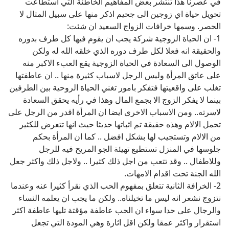
في عصرنا هذا تنتشر بعض المفاهيم الخاطئة التي استطاعت
تحويل حياة اي زوجين الى جحيم اذكر منها على سبيل المثال لا
الحصر. وسمها خرافات الزواج السعيد ان شئت:
1- ان الحياة الزوجية شركة يجب ان يقوم فيها كل طرف بدوره
والحقيقة انه فعلا لكل طرف دوره الذي خلقه الله له ولكن
الوصول الى السعادة في الحياة الزوجية يقع العبء الاكبر منه
على عاتق المرأة وليس الرجل لاسباب كثيرة منها .. ان عاطفتها
تغلب على واقعيتها فتفكر بامور تغني الحياة الروحية بين الطرفين
بينما لا يفكر الزوج الا بجمع المال وهذا في رأيه يحقق السعادة
لاسرته.. ومن الاسباب الاخرى ايضا ان المرأة اقدر من الرجل على
تحمل الالام وهذه حقيقة تم اثباتها حديثا حيث انها تتعرض للكثير
من الالام وتستجيب لها بشكل افضل .. كما ان المرأة بحكم
جلوسها في المنزل تستطيع تهيئة الجو المريح فيه للرجل
وللاطفال .. وقد تتعب من اجل ذلك كثيرا .. ولاجل ذلك واكثر جعل
الله الجنة تحت اقدام الامهات.
2- الخرافة الثانية تتعلق بمفهوم الحب الذي نقرأ كثيرا عنه وعندما
نتزوج نشعر انه ليس ما تخيلناه.. ولكن ما يجب ان يعلمه النساء
والرجال على حدا سواء ان الحب عاطفة مؤقتة تليها عاطفة اكثر
استقرار واكثر عمقا ولكن اقل اثارة وهي المودة التي تجعل