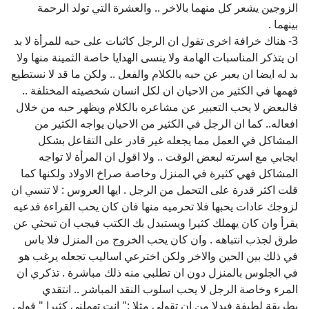
الزوجين يشعر كل منهما بالاخر .. والعشرة التي تولد الرحمة
بينهما .
3- هناك خرافة اخرى تقول ان الرجل كاثبات على حبه للمرأة لا بد
ان يتذكر المناسبات الهامة ولا ينسى الهدايا خاصة الثمينة منها ولا
بد له ايضا ان يعبر عن حبه بالكلام والفعل .. ولكن ما قد لا نستطيع
فهمها في الكثير من الاحيان ان لكل انسان شخصيته المختلفة ..
فالبعض لا يحب التعبير عن مشاعره بالكلام ويظهر حبه من خلال
افعاله.. كما ان الرجل في الكثير من الاحيان يواجه الكثير من
المشاكل في العمل مما يجعله غير قادر على التفاعل بشكل
ايجابي مع اسرته لبعض الوقت .. ولا اقول ان المرأة لا تواجه
المشاكل فهي كثيرة في المنزل وخاصة صراخ الاولاد ولكنها كما
قلت اكثر قدرة على التحمل من الرجل . ايها العروس : لا تنسي ان
لزوجك عادات يحبها فلا تحرميه منها فان كان يحب القراءة فدعيه
يقرأ وان كان يهملك كثيرا ويستبدل بك الكتب فيجب ان تبحثي عن
طرق لجذب انتباهه . وان كان يحب الخروج من المنزل فلا باس
في ذلك بين الحين والاخر ولكن اخترعي اساليب تجعله يرغب هو
في الجلوس بالمنزل دون ان تطلبي منه ذلك مباشرة . تذكري ان
المرء وخاصة الرجل لا يحب اسلوب النقد المباشر .. انتقدي
بطريقة لطيفة فبدلا من ان تقولي مثلا :" انت تهملني كثيرا " قولي