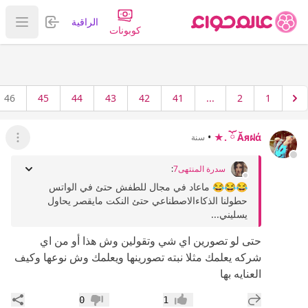
تسجيل الدخول
الراقية
عرض ا
كوبونات
46
45
44
43
42
41
...
2
1
•
Ăяฝά ོ .★
سنة
عرض ال
سدرة المنتهى7
:
😂😂😂 ماعاد في مجال للطفش حتئ في الواتس
حطولنا الذكاءالاصطناعي حتئ النكت مايقصر يحاول
يسليني...
حتى لو تصورين اي شي وتقولين وش هذا أو من اي
شركه يعلمك مثلا نبته تصورينها ويعلمك وش نوعها وكيف
العنايه بها
إضافة رد جديد
مشار
0
1
إعجاب
عدم إعجاب