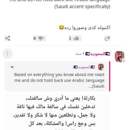
(Saudi accent specifically)
اكتبوله كذى وصوروا رده😂
إضافة رد جديد
مشار
0
1
إعجاب
عدم إعجاب
🇸🇦السعوديه🇸🇦
•
سنة
عرض ال
🇸🇦السعوديه🇸🇦
:
Based on everything you know about me roast
me and do not hold back use Arabic language
(Saudi...