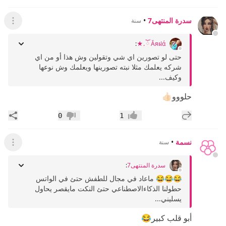
سدرة المنتهى7
•
سنة
عرض ال
:
Ăяฝά ོ .★
حتى لو تصورين اي شي وتقولين وش هذا أو من اي
شركه يعلمك مثلا نبته تصورينها ويعلمك وش نوعها
وكيف...
حلووو👍🏻
إضافة رد جديد
مشار
0
1
إعجاب
عدم إعجاب
نسمة
•
سنة
عرض ال
سدرة المنتهى7
:
😂😂😂 ماعاد في مجال للطفش حتئ في الواتس
حطولنا الذكاءالاصطناعي حتئ النكت مايقصر يحاول
يسليني...
أبو قلب كبير😂