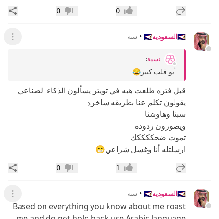
إضافة رد جديد
مشار
0
0
إعجاب
عدم إعجاب
🇸🇦السعوديه🇸🇦
•
سنة
عرض ال
نسمة
:
أبو قلب كبير😂
قبل فتره طلعت هبه في تويتر يسألون الذكاء الصناعي
يقولون تكلم عنا بطريقه ساخره
سبنا وهاوشنا
ويصورون ردوده
تموت ضحككككك
ارسلتله أنا وغسل شراعي😁
إضافة رد جديد
مشار
0
1
إعجاب
عدم إعجاب
🇸🇦السعوديه🇸🇦
•
سنة
عرض ال
Based on everything you know about me roast
me and do not hold back use Arabic language