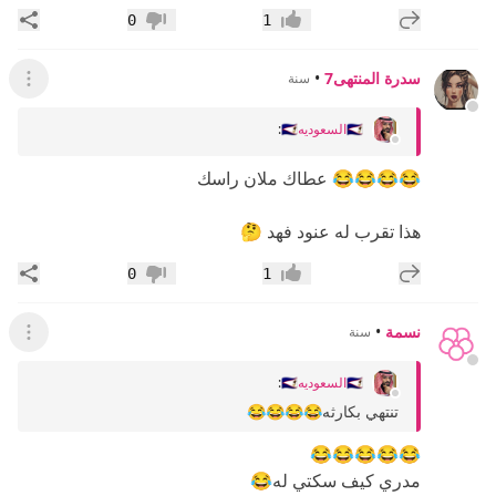
إضافة رد جديد
مشار
0
1
إعجاب
عدم إعجاب
سدرة المنتهى7
•
سنة
عرض ال
🇸🇦السعوديه🇸🇦
:
😂😂😂😂 عطاك ملان راسك
هذا تقرب له عنود فهد 🤔
إضافة رد جديد
مشار
0
1
إعجاب
عدم إعجاب
نسمة
•
سنة
عرض ال
🇸🇦السعوديه🇸🇦
:
تنتهي بكارثه😂😂😂😂
😂😂😂😂😂
مدري كيف سكتي له😂