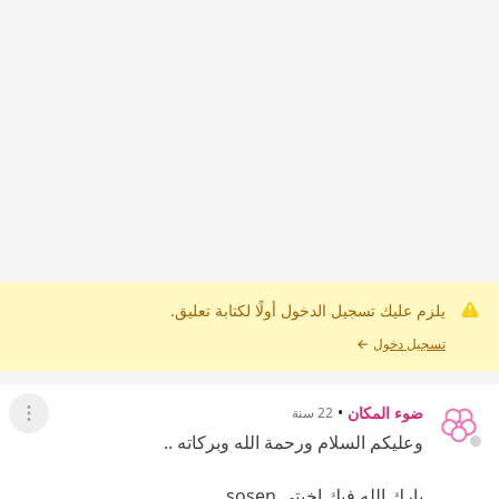
يلزم عليك تسجيل الدخول أولًا لكتابة تعليق.
تسجيل دخول
←
ضوء المكان
•
22 سنة
عرض ال
وعليكم السلام ورحمة الله وبركاته ..
بارك الله فيكِ اخيتي sosen ..