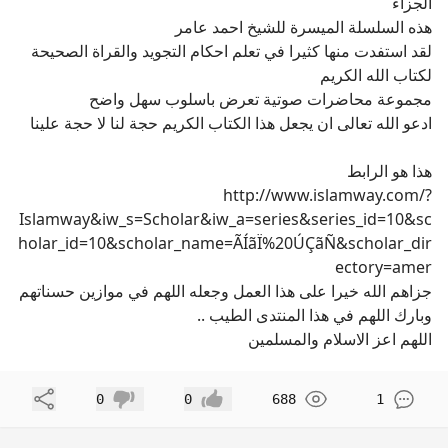
الجزاء
هذه السلسلة الميسرة للشيخ احمد عامر
لقد استفدت منها كثيرا في تعلم احكام التجويد والقراة الصحيحة
لكتاب الله الكريم
مجموعة محاضرات صوتية تعرض باسلوب سهل واضح
ادعو الله تعالى ان يجعل هذا الكتاب الكريم حجة لنا لا حجة علينا
هذا هو الرابط
http://www.islamway.com/?
Islamway&iw_s=Scholar&iw_a=series&series_id=10&sc
holar_id=10&scholar_name=ÃÍãÏ%20ÚÇãÑ&scholar_dir
ectory=amer
جزاهم الله خيرا على هذا العمل وجعله اللهم في موازين حسناتهم
وبارك اللهم في هذا المنتدى الطيب ..
اللهم اعز الاسلام والمسلمين
مشاركة
0
0
688
1
إعجاب
عدم إعجاب