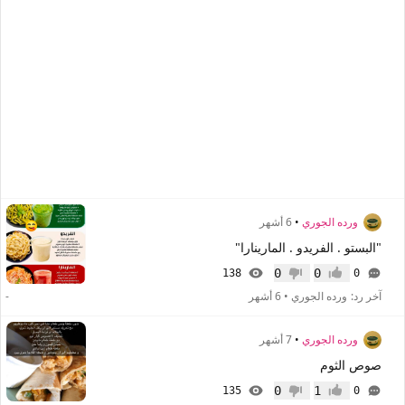
ورده الجوري
•
6 أشهر
"البستو . الفريدو . المارينارا"
0
0
138
0
إعجاب
عدم إعجاب
آخر رد:
ورده الجوري
•
6 أشهر
-
ورده الجوري
•
7 أشهر
صوص الثوم
0
1
135
0
إعجاب
عدم إعجاب