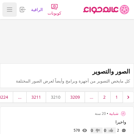
تسجيل الدخول
الراقية
عرض ا
كوبونات
الصور والتصوير
كل مايخص التصوير من أجهزة وبرامج وأيضاً لعرض الصور المختلفة
3224
...
3211
3210
3209
...
2
1
شبابية
•
20 سنة
واخيرا
0
0
570
2
إعجاب
عدم إعجاب