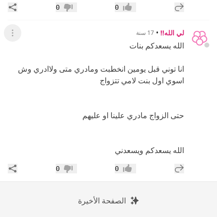
إضافة رد جديد
مشار
0
0
إعجاب
عدم إعجاب
لي الله!!
•
17 سنة
عرض ال
الله يسعدكم بنات
انا توني قبل يومين انخطبت ومادري متى ولاادري وش
اسوي اول بنت لامي تتزواج
حتى الزواج مادري علينا او عليهم
الله يسعدكم ويسعدني
إضافة رد جديد
مشار
0
0
إعجاب
عدم إعجاب
الصفحة الأخيرة