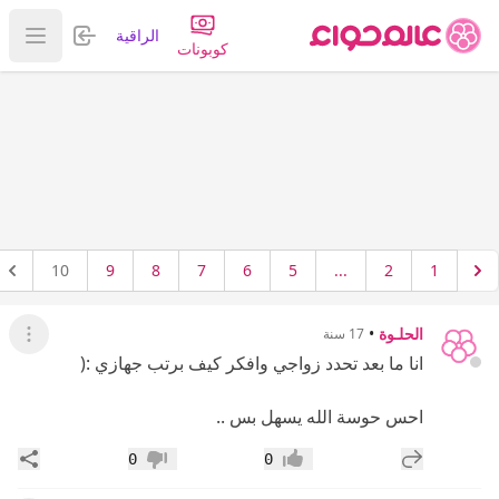
تسجيل الدخول
الراقية
عرض ا
كوبونات
10
9
8
7
6
5
...
2
1
الحلـوة
•
17 سنة
عرض ال
انا ما بعد تحدد زواجي وافكر كيف برتب جهازي :(
احس حوسة الله يسهل بس ..
إضافة رد جديد
مشار
0
0
إعجاب
عدم إعجاب