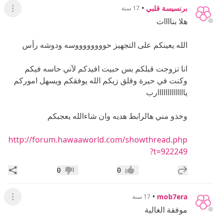
برنسيسة قلبي
•
17 سنة
عرض ال
هلا بناااات
الله يعينكم على التجهيز حووووووووسه ودوشه رأس
انا تزوجت قبلكم بس حبيت افيدكم لآني حاسه فيكم
وكنت في حيرة وقلق زيكم الله يوفقكم ويسهل اموركم
ياااااااااااااارب
وخذو مني هالرابط هديه وان شاءالله يعجبكم
http://forum.hawaaworld.com/showthread.php
?t=922249
إضافة رد جديد
مشار
0
0
إعجاب
عدم إعجاب
•
mob7era
17 سنة
عرض ال
موفقة الغالية