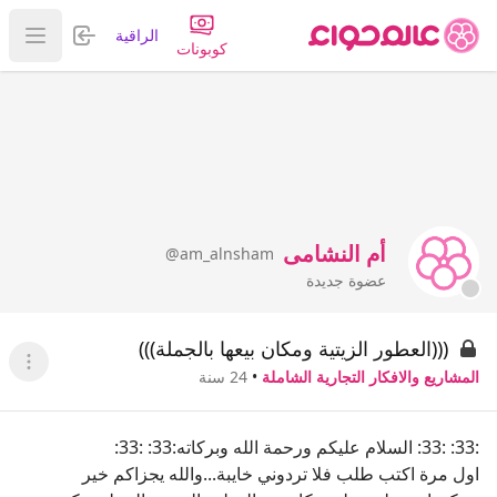
تسجيل الدخول
الراقية
عرض ا
كوبونات
أم النشامى
@am_alnsham
عضوة جديدة
(((العطور الزيتية ومكان بيعها بالجملة)))
عرض ا
المشاريع والافكار التجارية الشاملة
•
24 سنة
:33: :33: السلام عليكم ورحمة الله وبركاته:33: :33:
اول مرة اكتب طلب فلا تردوني خايبة...والله يجزاكم خير