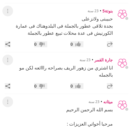
بنوتة5
•
23 سنة
عرض ال
حبيبتى ولاتزعلى
بجدة تلاقى عطور بالجملة فى البلدوهناك فى عمارة
الكورنيش فى عدة محلات تبيع عطور بالجملة
إضافة رد جديد
مشار
0
0
إعجاب
عدم إعجاب
جارة القمر
•
23 سنة
عرض ال
انا اشتري من زهور الريف بصراحه رااائعه لكن مو
بالجمله
إضافة رد جديد
مشار
0
0
إعجاب
عدم إعجاب
ميثانه
•
23 سنة
عرض ال
بسم الله الرحمن الرحيم
مرحبا أخواتي العزيزات :