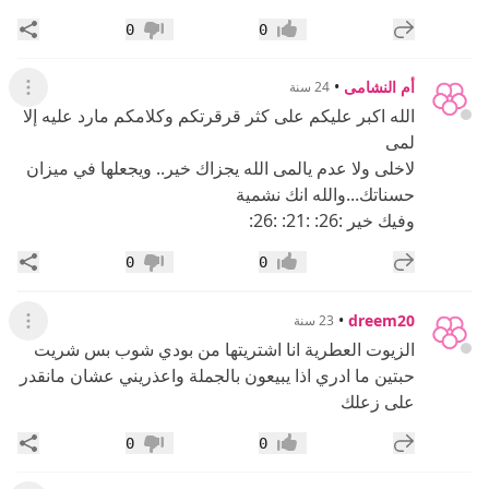
إضافة رد جديد
مشار
0
0
إعجاب
عدم إعجاب
أم النشامى
•
24 سنة
عرض ال
الله اكبر عليكم على كثر قرقرتكم وكلامكم مارد عليه إلا
لمى
لاخلى ولا عدم يالمى الله يجزاك خير.. ويجعلها في ميزان
حسناتك...والله انك نشمية
وفيك خير :26: :21: :26:
إضافة رد جديد
مشار
0
0
إعجاب
عدم إعجاب
•
dreem20
23 سنة
عرض ال
الزيوت العطرية انا اشتريتها من بودي شوب بس شريت
حبتين ما ادري اذا يبيعون بالجملة واعذريني عشان مانقدر
على زعلك
إضافة رد جديد
مشار
0
0
إعجاب
عدم إعجاب