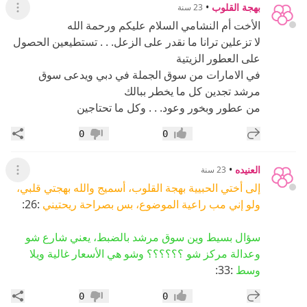
بهجة القلوب
•
23 سنة
عرض ال
الأخت أم النشامي السلام عليكم ورحمة الله
لا تزعلين ترانا ما نقدر على الزعل. . . تستطيعين الحصول
على العطور الزيتية
في الامارات من سوق الجملة في دبي ويدعى سوق
مرشد تجدين كل ما يخطر ببالك
من عطور وبخور وعود. . . وكل ما تحتاجين
إضافة رد جديد
مشار
0
0
إعجاب
عدم إعجاب
العنيده
•
23 سنة
عرض ال
إلى أختي الحبيية بهجة القلوب، أسميج والله بهجتي قلبي،
ولو إني مب راعية الموضوع، بس بصراحة ريحتيني
:26:
سؤال بسيط وين سوق مرشد بالضبط، يعني شارع شو
وعدالة مركز شو ؟؟؟؟؟؟ وشو هي الأسعار غالية ويلا
وسط
:33:
إضافة رد جديد
مشار
0
0
إعجاب
عدم إعجاب