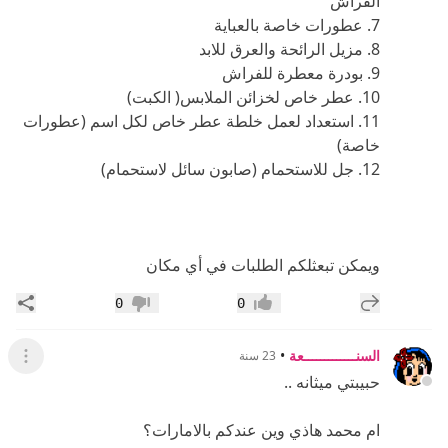
الفراش
7. عطورات خاصة بالعباية
8. مزيل الرائحة والعرق للابد
9. بودرة معطرة للفراش
10. عطر خاص لخزائن الملابس( الكبت)
11. استعداد لعمل خلطة عطر خاص لكل اسم (عطورات
خاصة)
12. جل للاستحمام (صابون سائل لاستحمام)
ويمكن تبعثلكم الطلبات في أي مكان
إضافة رد جديد
مشار
0
0
إعجاب
عدم إعجاب
السنـــــــــــــعة
•
23 سنة
عرض ال
حبيبتي ميثانه ..
ام محمد هاذي وين عندكم بالامارات؟