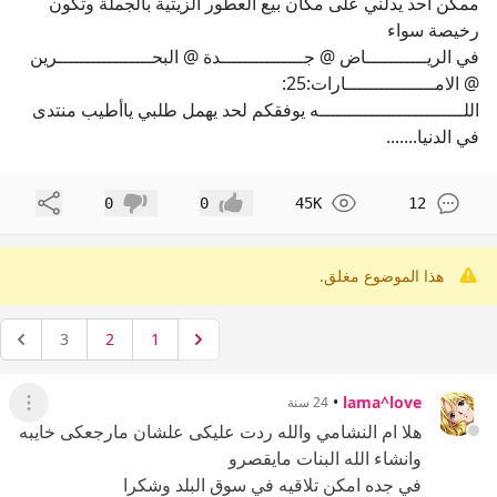
ممكن احد يدلني على مكان بيع العطور الزيتية بالجملة وتكون
رخيصة سواء
في الريـــــــــــاض @ جـــــــــــــــدة @ البحـــــــــــــــــرين
@ الامــــــــــــــــارات:25:
اللــــــــــــــــــــــــــه يوفقكم لحد يهمل طلبي ياأطيب منتدى
في الدنيا.......
مشاركة
0
0
45K
12
إعجاب
عدم إعجاب
هذا الموضوع مغلق.
3
2
1
•
lama^love
24 سنة
عرض ال
هلا ام النشامي والله ردت عليكى علشان مارجعكى خايبه
وانشاء الله البنات مايقصرو
في جده امكن تلاقيه في سوق البلد وشكرا