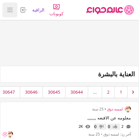
تسجيل الدخول
الراقية
عرض ا
كوبونات
العناية بالبشرة
30647
30646
30645
30644
...
2
1
لمسه ذوق
•
25 سنة
معلومه عن الاقنعه ,,,,,,,
0
0
2K
2
إعجاب
عدم إعجاب
آخر رد:
لمسه ذوق
•
25 سنة