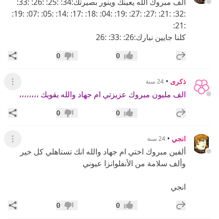
الف مبروك الله يعينك وينور بصيرتك:34: :25: :26: :33:
:32: :21: :27: :27: :19: :04: :18: :17: :14: :05: :07: :19:
:21:
كلنا جايين نبارك:26: :33: :26
إضافة رد جديد
مشار
0
0
إعجاب
عدم إعجاب
ذكرى
•
24 سنة
عرض القائ
الف مليون مبروك عزيزتي ام جهاد والله يقويك ،،،،،،،،
إضافة رد جديد
مشار
0
0
إعجاب
عدم إعجاب
انجي
•
24 سنة
عرض القائ
ألفين مبروك اختي ام جهاد والله انك تستاهلي كل خير
وألف سلامة من الأنفلوانزا عيوني
انجي
إضافة رد جديد
مشار
0
0
إعجاب
عدم إعجاب