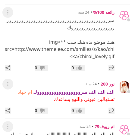
رائعه 100%
•
24 سنة
عرض ال
مبررررررررررررررررررررررررررررررررررررررررررر
ررررررررررررررررروك
هيك موضع بده هيك ست
**<img
src=http://www.themelee.com/smilies/s/kao/chi
ka/chirol_lovely.gif>
إضافة رد جديد
مشار
0
0
إعجاب
عدم إعجاب
نور 200
•
24 سنة
عرض ال
الف الف الف مبرووووووووووووووووووك
ام جهاد
تستهالين عيونى واللهع يساعدك
إضافة رد جديد
مشار
0
0
إعجاب
عدم إعجاب
ام ريوف79
•
24 سنة
عرض ال
الف الف الف اااااااالف اااااااااااااااالف مبروك حبيبتى ام