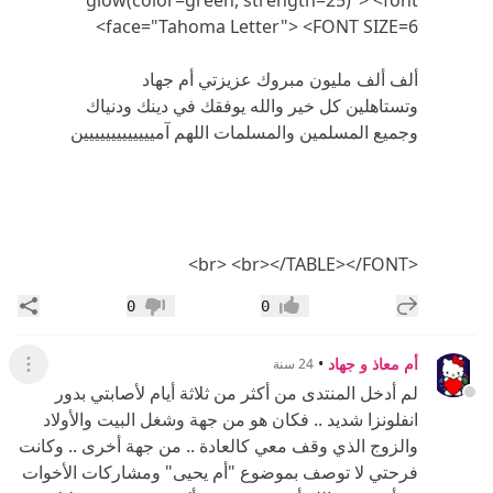
glow(color=green, strength=25)"> <font
face="Tahoma Letter"> <FONT SIZE=6>
ألف ألف مليون مبروك عزيزتي أم جهاد
وتستاهلين كل خير والله يوفقك في دينك ودنياك
وجميع المسلمين والمسلمات اللهم آمييييييييييييين
<br> <br></TABLE></FONT>
إضافة رد جديد
مشار
0
0
إعجاب
عدم إعجاب
أم معاذ و جهاد
•
24 سنة
عرض ال
لم أدخل المنتدى من أكثر من ثلاثة أيام لأصابتي بدور
انفلونزا شديد .. فكان هو من جهة وشغل البيت والأولاد
والزوج الذي وقف معي كالعادة .. من جهة أخرى .. وكانت
فرحتي لا توصف بموضوع "أم يحيى" ومشاركات الأخوات