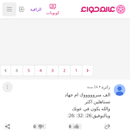
تسجيل الدخول
الراقية
عرض ا
كوبونات
6
5
4
3
2
1
زائرة
•
24 سنة
عرض ال
الف مبروووووك ام جهاد
تستاهلين اكثر
والله يكون في عونك
وبالتوفيق:26: :32: :26:
إضافة رد جديد
مشار
0
0
إعجاب
عدم إعجاب