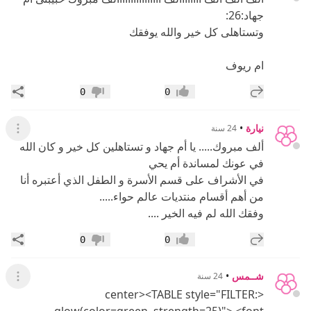
جهاد:26:
وتستاهلى كل خير والله يوفقك
ام ريوف
إضافة رد جديد
مشار
0
0
إعجاب
عدم إعجاب
نيارة
•
24 سنة
عرض ال
ألف مبروك..... يا أم جهاد و تستاهلين كل خير و كان الله
في عونك لمساندة أم يحي
في الأشراف على قسم الأسرة و الطفل الذي أعتبره أنا
من أهم أقسام منتديات عالم حواء.....
وفقك الله لم فيه الخير ....
إضافة رد جديد
مشار
0
0
إعجاب
عدم إعجاب
شــمس
•
24 سنة
عرض ال
<center><TABLE style="FILTER: