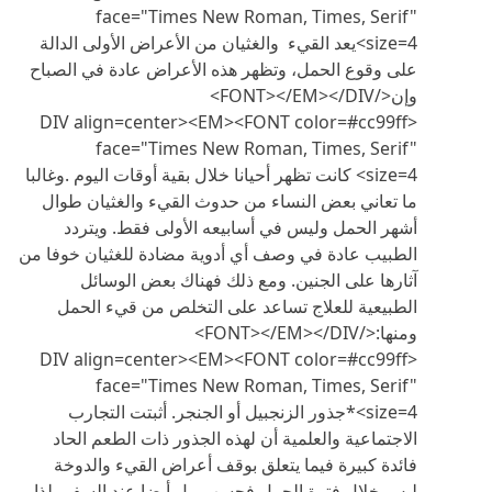
face="Times New Roman, Times, Serif"
size=4>يعد القيء والغثيان من الأعراض الأولى الدالة
على وقوع الحمل، وتظهر هذه الأعراض عادة في الصباح
وإن</FONT></EM></DIV>
<DIV align=center><EM><FONT color=#cc99ff
face="Times New Roman, Times, Serif"
size=4> كانت تظهر أحيانا خلال بقية أوقات اليوم .وغالبا
ما تعاني بعض النساء من حدوث القيء والغثيان طوال
أشهر الحمل وليس في أسابيعه الأولى فقط. ويتردد
الطبيب عادة في وصف أي أدوية مضادة للغثيان خوفا من
آثارها على الجنين. ومع ذلك فهناك بعض الوسائل
الطبيعية للعلاج تساعد على التخلص من قيء الحمل
ومنها:</FONT></EM></DIV>
<DIV align=center><EM><FONT color=#cc99ff
face="Times New Roman, Times, Serif"
size=4>*جذور الزنجبيل أو الجنجر. أثبتت التجارب
الاجتماعية والعلمية أن لهذه الجذور ذات الطعم الحاد
فائدة كبيرة فيما يتعلق بوقف أعراض القيء والدوخة
ليس خلال فترة الحمل فحسب، بل أيضا عند السفر، لذا