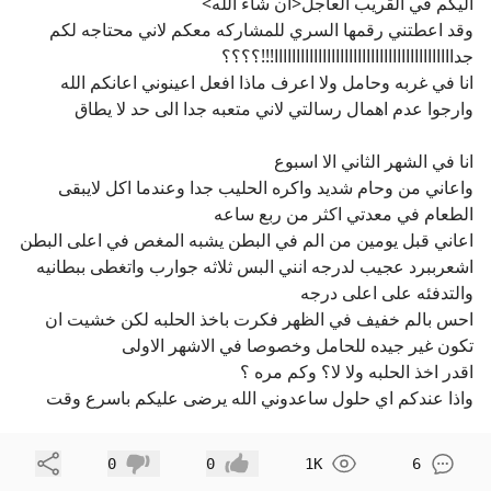
اليكم في القريب العاجل<ان شاء الله>
وقد اعطتني رقمها السري للمشاركه معكم لاني محتاجه لكم
جدااااااااااااااااااااااااااااااااااااااااا!!!؟؟؟؟
انا في غربه وحامل ولا اعرف ماذا افعل اعينوني اعانكم الله
وارجوا عدم اهمال رسالتي لاني متعبه جدا الى حد لا يطاق
انا في الشهر الثاني الا اسبوع
واعاني من وحام شديد واكره الحليب جدا وعندما اكل لايبقى
الطعام في معدتي اكثر من ربع ساعه
اعاني قبل يومين من الم في البطن يشبه المغص في اعلى البطن
اشعرببرد عجيب لدرجه انني البس ثلاثه جوارب واتغطى ببطانيه
والتدفئه على اعلى درجه
احس بالم خفيف في الظهر فكرت باخذ الحلبه لكن خشيت ان
تكون غير جيده للحامل وخصوصا في الاشهر الاولى
اقدر اخذ الحلبه ولا لا؟ وكم مره ؟
واذا عندكم اي حلول ساعدوني الله يرضى عليكم باسرع وقت
مشاركة
0
0
1K
6
إعجاب
عدم إعجاب