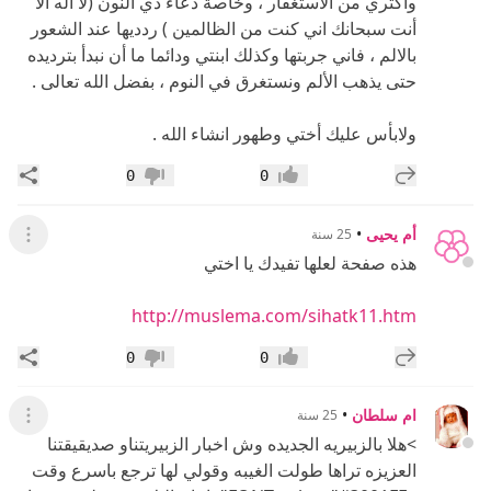
وأكثري من الاستغفار ، وخاصة دعاء ذي النون (لا اله الا
أنت سبحانك اني كنت من الظالمين ) ردديها عند الشعور
بالالم ، فاني جربتها وكذلك ابنتي ودائما ما أن نبدأ بترديده
حتى يذهب الألم ونستغرق في النوم ، بفضل الله تعالى .
ولابأس عليك أختي وطهور انشاء الله .
إضافة رد جديد
مشار
0
0
إعجاب
عدم إعجاب
أم يحيى
•
25 سنة
عرض ال
هذه صفحة لعلها تفيدك يا اختي
http://muslema.com/sihatk11.htm
إضافة رد جديد
مشار
0
0
إعجاب
عدم إعجاب
ام سلطان
•
25 سنة
عرض ال
>هلا بالزبيريه الجديده وش اخبار الزبيريتناو صديقيقتنا
العزيزه تراها طولت الغيبه وقولي لها ترجع باسرع وقت