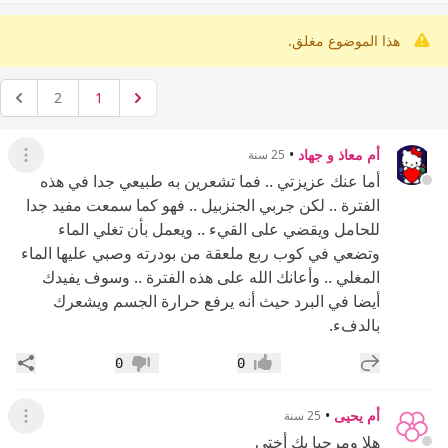
هذا الموضوع مغلق.
2
1
أم معاذ و جهاد
•
25 سنة
عرض ال
أما عنك عزيزتي .. فما تشعرين به طبيعي جدا في هذه
الفترة .. لكن جربي الجنزبيل .. فهو كما سمعت مفيد جدا
للحامل ويقضي على القيء .. ويعمل بأن تغلي الماء
وتضعي في كوب ربع ملعقة من بودرته وصبي عليها الماء
المغلي .. وأعانك الله على هذه الفترة .. وسوف يفيدك
أيضا في البرد حيث أنه يرفع حرارة الجسم ويشعرك
بالدفء.
إضافة رد جديد
مشار
0
0
إعجاب
عدم إعجاب
أم يحيى
•
25 سنة
عرض ال
هلا ومرحبا بك أختي