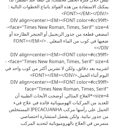
يمكنك الاستفادة من هذه الفوائد باتباع الخطوات التالية :
</FONT></EM></DIV>
<DIV align=center><EM><FONT color=#cc99ff
face="Times New Roman, Times, Serif" size=4>-
امضغي قطعة من جذور الزنجبيل أو الجنجر الطازجة أو
ضعيها في كوب من الماء المغلي . </FONT></EM>
</DIV>
<DIV align=center><EM><FONT color=#cc99ff
face="Times New Roman, Times, Serif" size=4> -
اشربيه بعد دقائق، ولكن لا تشربي أكثر من كوب واحد في
اليوم أثناء الحمل.</FONT></EM></DIV>
<DIV align=center><EM><FONT color=#cc99ff
face="Times New Roman, Times, Serif"
size=4>*العلاج المثالي. أوضحت الأبحاث الطبية أن
للعديد من المركبات الهوميوباثية فائدة في علاج قيء
الحمل على رأسها مركب IPECACUANHA المستخلص
من جذور نباتية. ولكن يفضل استشارة اختصاصي
متمرس في العلاج بالهروميوباثية لتحديد المركب