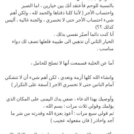
بالنسبة للوحم فأعتقد أنك بين خيارين ، اما الصبر
واحتساب الأجر ( لأننا كلنا ذقناها والحمد لله ، ولكن أهم
شيء احتساب الأجر حتى لا تخسري ، والجنة غالية ، أليس
كذلك ؟؟)
أنا كنت دائما أصبّر نفسي بذلك .
الخيار الثاني أن تذهبي الى طبيبة فلعلها تصف لك دواء
مناسب .
أما عن الحلبة فسمعت أنها لا تصلح للحامل ،
وانشاء الله كلها أزمة وتعدي ، لكن أهم شيء أن لا تتشكي
أمام الناس حتى لا تخسري الاجر ( آسفة على التكرار )
وأوصيك بهذا الدعاء ، ضعي يدك اليمنى على المكان الذي
يؤلمك وقولي ثلاث مرات : بسم الله ،
ثم قولي سبع مرات : أعوذ بعزة الله وقدرته من شر ما
أجد واحاذر ( فان مفعوله عجيب )