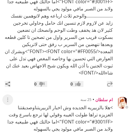
<FONT color="#3001FF">اما حالتك فهي طبيعيه جدا
ولابد من الصبر مافي مولود يجي بالسهوله
......................والوحم ثلاث ارباعه وهم لاتوهمين نفسك
زايد عن لازوم لازم تنسين انك حامل وحاولي تخرجين
كثير لان هذ يخفف وطت الوحم وانصحك ان تضعين
بسكوت قريب من السرير واول من تصحين تا كلين قطعه
وبعدها تنهضين من السرير ب رفق حتى لاتربكين
المعده</FONT><FONT color="#FF0055">وبشرك ان
العوارض التي تحسين بها وخاصه المغص فهي تدل على
ثبوت الجنين با أذن الله ويكون شبح الاجهاض بعيد عنك ان
شاءالله</FONT>
إضافة رد جديد
مشار
0
0
إعجاب
عدم إعجاب
ام سلطان
•
25 سنة
عرض ال
>هلا بالزبيريه الجديده وش اخبار الزبيريتناوصديقتنا
العزيزه تراها طولت الغيبه وقولي لها ترجع باسرع وقت
<FONT color="#3001FF">اما حالتك فهي طبيعيه جدا
ولابد من الصبر مافي مولود يجي بالسهوله