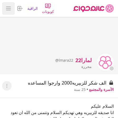
تسجيل الدخول
الراقية
عرض ا
كوبونات
لمارا22
@lmara22
محررة
الف شكر للزبيريه2000 وارجوا المساعده
عرض ا
الأسرة والمجتمع
•
25 سنة
السلام عليكم
انا صديقه للزبيريه وهي تهديكم السلام وتتمنى من الله ان تعود