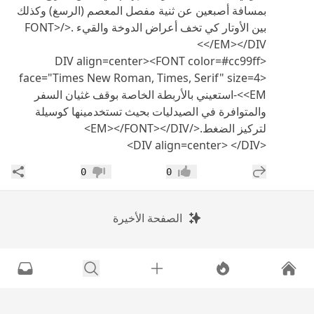
بمسافة أصبعين عن ثنية مفصل المعصم (الرسغ) وكذلك
بين الأوتار كي تخف أعراض الدوخة والقيء .</FONT>
</EM></DIV>
<DIV align=center><FONT color=#cc99ff
face="Times New Roman, Times, Serif" size=4>
<EM>-استعيني بالأربطة الخاصة بوقف غثيان السفر
والمتوافرة في الصيدليات بحيث تستخدمينها كوسيلة
لتركيز الضغط.</EM></FONT></DIV>
<DIV align=center> </DIV>
إضافة رد جديد
مشار
0
0
إعجاب
عدم إعجاب
الصفحة الأخيرة