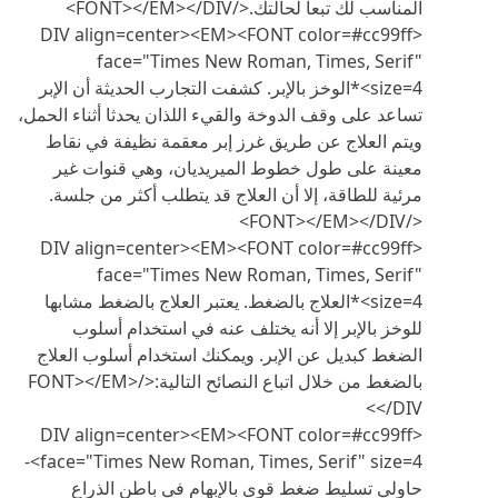
المناسب لك تبعا لحالتك.</FONT></EM></DIV>
<DIV align=center><EM><FONT color=#cc99ff
face="Times New Roman, Times, Serif"
size=4>*الوخز بالإبر. كشفت التجارب الحديثة أن الإبر
تساعد على وقف الدوخة والقيء اللذان يحدثا أثناء الحمل،
ويتم العلاج عن طريق غرز إبر معقمة نظيفة في نقاط
معينة على طول خطوط الميريديان، وهي قنوات غير
مرئية للطاقة، إلا أن العلاج قد يتطلب أكثر من جلسة.
</FONT></EM></DIV>
<DIV align=center><EM><FONT color=#cc99ff
face="Times New Roman, Times, Serif"
size=4>*العلاج بالضغط. يعتبر العلاج بالضغط مشابها
للوخز بالإبر إلا أنه يختلف عنه في استخدام أسلوب
الضغط كبديل عن الإبر. ويمكنك استخدام أسلوب العلاج
بالضغط من خلال اتباع النصائح التالية:</FONT></EM>
</DIV>
<DIV align=center><EM><FONT color=#cc99ff
face="Times New Roman, Times, Serif" size=4>-
حاولي تسليط ضغط قوى بالإبهام في باطن الذراع