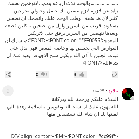
......................والوحم ثلاث ارباعه وهم... لاتوهمين نفسك
زايد عن لازوم لازم تنسين انك حامل وحاولي تخرجين
كثير لان هذ يخفف وطت الوحم عليك وانصحك ان تضعين
بسكوت قريب من السرير واول من تصحين تا كلين قطعه
وبعدها تنهضين من السرير برفق حتى لاتربكين
المعده</FONT><FONT color="#FF0055">وبشرك ان
العوارض التي تحسين بها وخاصه المغص فهي تدل على
ثبوت الجنين با أذن الله ويكون شبح الاجهاض بعيد عنك ان
شاءالله</FONT>
إضافة رد جديد
مشار
0
0
إعجاب
عدم إعجاب
حلاوة
•
25 سنة
عرض ال
السلام عليكم ورحمة الله وبركاتة
الله يهون عليك ان شاء الله وتقومين بالسلامة وهذة اللي
لقيتها لك ان شاء الله تستفيدين منها
<DIV align=center><EM><FONT color=#cc99ff