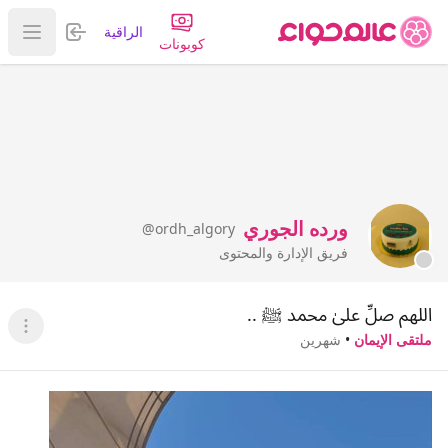
تسجيل الدخول
الراقية
عرض ا
كوبونات
ورده الجوري
@ordh_algory
فريق الإدارة والمحتوى
اللهم صلِّ علىٰ محمد ﷺ ..
عرض ا
ملتقى الإيمان
•
شهرين