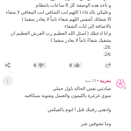
و تأخذ هذه الوصفة كل 8 ساعات بانتظام
وعليكي بالدعاء ( اللهم انت الشافي انت المعافي لا شفاء
الا شفائك أشفني اللهم شفاء تاماً لا يغادر سقما )
بالاضافة الى ايات الشفاء
و انا ادعيلك ( اسئل الله العظيم رب العرش العظيم ان
يشفيك شفاءً تاماً لا يغادر سقما )
:26:
:24:
إضافة رد جديد
مشار
0
0
إعجاب
عدم إعجاب
مغربية
•
23 سنة
عرض ال
صادتني نفس الحالة باول حملي
سوي غرغرة بالليمون والعسل وشوية نسكافيه
وادهني رقبتك قبل ا لنوم بالفيكس
وما تشوفين شر