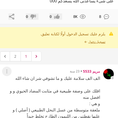
على شىء يساعدنى الله يسعدكم 000
مشاركة
0
0
8K
8
إعجاب
عدم إعجاب
يلزم عليك تسجيل الدخول أولًا لكتابة تعليق.
تسجيل دخول
←
2
1
مريم 5533
•
23 سنة
عرض ال
الف الف سلامة عليك و ما تشوفي شر ان شاء الله
اقلك على وصفة طبيعية في مثابت المضاد الحيوي و و
افضل منه
و هي :
ملعقة متوسطة من عسل النحل الطبيعي ( أصلي ) و
عليها نقطتين من الليمون الطازج تخلط جيداً