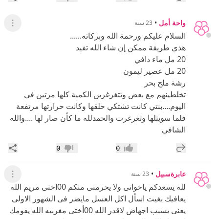
إعجاب
عدم إعجاب
واحة أمل
•
23 سنة
عرض ال
السلام عليكم ورحمة الله وبركاته......
هذي طريقة ممكن إن شاء الله تفيد
20 مل ماء دافي
20 مل عصير ليمون
رشة ملح بحر
تخلطينهم مع بعض وتتغرغرين الكمية كلها مرتين في
اليوم....بنتي كانت تشتكي حلقها وكانت حرارتها مرتفعة
فلما سويتلها وتغرغرت والحمدلله ما كأن صار لها ....والله
الشافي
إضافة رد جديد
مشار
0
0
إعجاب
عدم إعجاب
عابرةسبيل
•
23 سنة
عرض ال
لله يسعدكم ياخواتى ولا يحرمنى منكم 00اختى مريم الله
يعافيك بغيت اسأل اكل العسل مايضر فى الشهور الاولى
يعنى يسبب اجهاض لاقدر الله 00أختى مغربيه الله يقومك