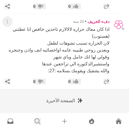
إضافة رد جديد
مشار
0
0
إعجاب
عدم إعجاب
دفء الخريف
•
23 سنة
عرض ال
اذا كان معاك حراره لالالازم تاخذين خافض انا عطتني
(هستوب)
لان الحراره تسبب تشوهات لطفل
وبعدين روحي طبيبه عامه اواخصائيه انف واذن وحنجره
وقولي لها انك حامل وباي شهر
واستشيرالدكتوره الي تراجعين عندها
والله يشفيك ويقومك بسلامه :27:
إضافة رد جديد
مشار
0
0
إعجاب
عدم إعجاب
الصفحة الأخيرة