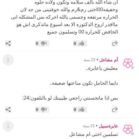
ان شاء الله بالف سلامه وتكون ولاده حلوه
وخفيفه00اختى رم&رم والله خوفتينى من جد لان
الحراره مرتفعه وجسمى يالله احركه بس المشكله انى
مااقدر اروح الدكتوره الا بعد اسبوع ماتذكرى اش هو
الخافض للحراره 00 وتسلمون جميع
إضافة رد جديد
مشار
0
0
إعجاب
عدم إعجاب
أم مشاعل
•
23 سنة
عرض ال
معليش ياعابرة..
دايما الحامل تكون مناعتها ضعيفة..
بس اذا ماتحسنتي راجعي طبيبتك لو بالتلفون:24:
إضافة رد جديد
مشار
0
0
إعجاب
عدم إعجاب
عابرةسبيل
•
23 سنة
عرض ال
تسلمين اختى ام مشاعل