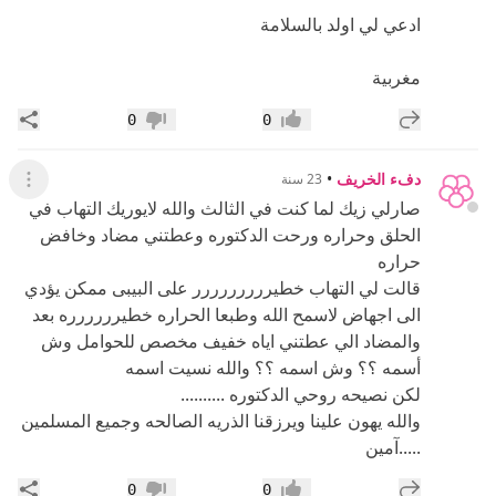
ادعي لي اولد بالسلامة
مغربية
إضافة رد جديد
مشار
0
0
إعجاب
عدم إعجاب
دفء الخريف
•
23 سنة
عرض ال
صارلي زيك لما كنت في الثالث والله لايوريك التهاب في
الحلق وحراره ورحت الدكتوره وعطتني مضاد وخافض
حراره
قالت لي التهاب خطيررررررررر على البيبى ممكن يؤدي
الى اجهاض لاسمح الله وطبعا الحراره خطيرررررره بعد
والمضاد الي عطتني اياه خفيف مخصص للحوامل وش
أسمه ؟؟ وش اسمه ؟؟ والله نسيت اسمه
لكن نصيحه روحي الدكتوره ..........
والله يهون علينا ويرزقنا الذريه الصالحه وجميع المسلمين
.....آمين
إضافة رد جديد
مشار
0
0