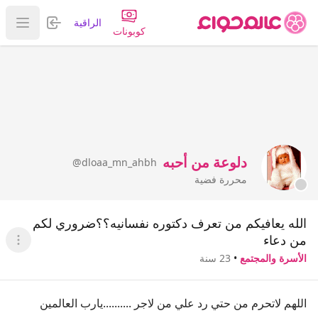
تسجيل الدخول
الراقية
عرض ا
كوبونات
دلوعة من أحبه
@dloaa_mn_ahbh
محررة فضية
الله يعافيكم من تعرف دكتوره نفسانيه؟؟ضروري لكم
من دعاء
عرض ا
الأسرة والمجتمع
•
23 سنة
اللهم لاتحرم من حتي رد علي من لاجر ..........يارب العالمين