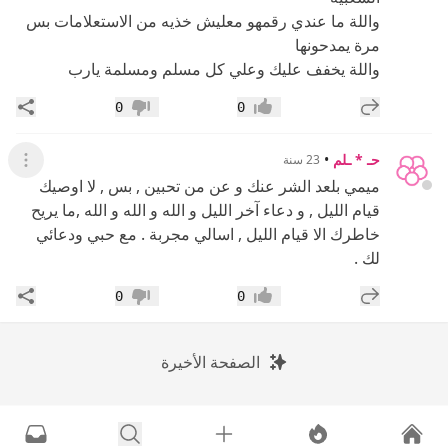
واللة ما عندي رقمهو معليش خذيه من الاستعلامات بس
مرة يمدحونها
واللة يخفف عليك وعلي كل مسلم ومسلمة يارب
إضافة رد جديد
مشار
0
0
إعجاب
عدم إعجاب
حـ * ـلم
•
23 سنة
عرض ال
ميمي بلعد الشر عنك و عن من تحبين , بس , لا اوصيك
قيام الليل , و دعاء آخر الليل و الله و الله و الله ,ما يريح
خاطرك الا قيام الليل , اسالي مجربة . مع حبي ودعائي
لك .
إضافة رد جديد
مشار
0
0
إعجاب
عدم إعجاب
الصفحة الأخيرة