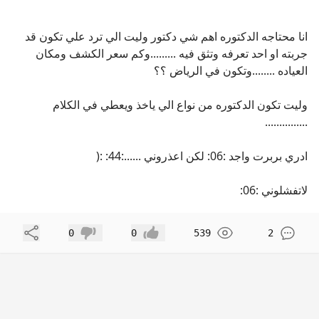
انا محتاجه الدكتوره اهم شي دكتور وليت الي ترد علي تكون قد
جربته او احد تعرفه وتثق فيه .........وكم سعر الكشف ومكان
العياده ........وتكون في الرياض ؟؟
وليت تكون الدكتوره من نواع الي ياخذ ويعطي في الكلام
...............
ادري بربرت واجد :06: لكن اعذروني ......:44: :(
لاتفشلوني :06:
مشاركة
0
0
539
2
إعجاب
عدم إعجاب