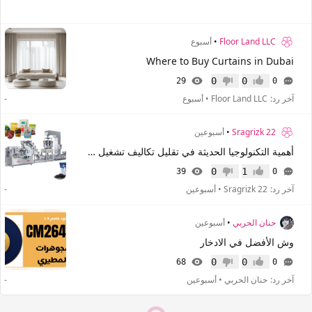
Floor Land LLC
•
أسبوع
Where to Buy Curtains in Dubai
0
0
29
0
إعجاب
عدم إعجاب
آخر رد:
Floor Land LLC
•
أسبوع
-
Sragrizk 22
•
أسبوعين
أهمية التكنولوجيا الحديثة في تقليل تكاليف تشغيل المعدات
0
1
39
0
إعجاب
عدم إعجاب
آخر رد:
Sragrizk 22
•
أسبوعين
-
حنان الحربي
•
أسبوعين
وش الأفضل في الادخار
0
0
68
0
إعجاب
عدم إعجاب
آخر رد:
حنان الحربي
•
أسبوعين
-