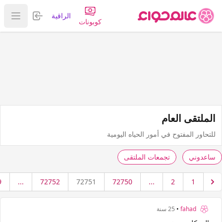
تسجيل الدخول
الراقية
عرض ا
كوبونات
الملتقى العام
للتحاور المفتوح في أمور الحياه اليومية
ساعدوني
تجمعات الملتقى
9
...
72752
72751
72750
...
2
1
fahad
•
25 سنة