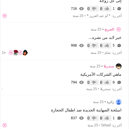
إلى كل زوجة
0
0
716
1
إعجاب
عدم إعجاب
آخر رد:
* أم عبد العزيز *
•
25 سنة
الجريح
•
25 سنة
خبر لابد من نشره...
0
0
998
5
إعجاب
عدم إعجاب
آخر رد:
شام
•
25 سنة
+1
سندريلا
•
25 سنة
ماهي الشركات الأمريكية
0
0
794
0
إعجاب
عدم إعجاب
آخر رد:
سندريلا
•
25 سنة
-
زائرة
•
25 سنة
اسلحة الصهاينة الجديدة ضد اطفال الحجارة
0
0
837
1
إعجاب
عدم إعجاب
آخر رد:
fahad
•
25 سنة