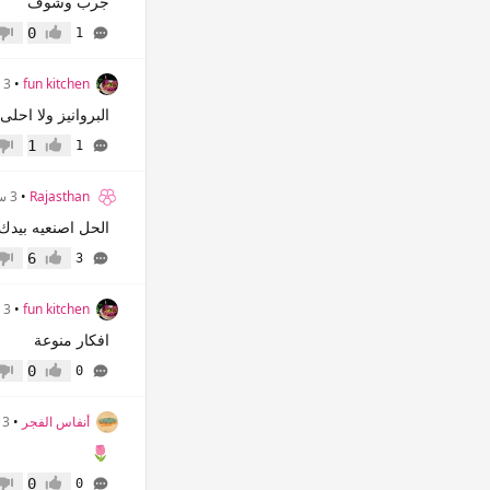
جرب وشوف
0
1
إعجاب
عدم 
fun kitchen
•
3 سنوات
البروانيز ولا احلى
1
1
إعجاب
عدم 
Rajasthan
•
3 سنوات
الحل اصنعيه بيدك
6
3
إعجاب
عدم 
fun kitchen
•
3 سنوات
افكار منوعة
0
0
إعجاب
عدم 
أنفاس الفجر
•
3 سنوات
🌷
0
0