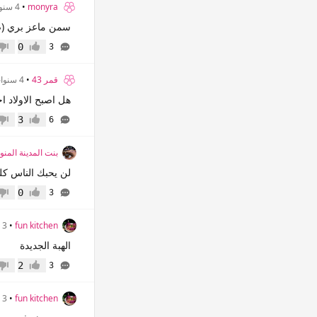
monyra
•
4 سنوات
سمن ماعز بري (ص
0
3
إعجاب
عدم 
قمر 43
•
4 سنوات
هل اصبح الاولاد 
3
6
إعجاب
عدم 
بنت المدينة المنور
لن يحبك الناس كل
0
3
إعجاب
عدم 
fun kitchen
•
3 سنوات
الهبة الجديدة
2
3
إعجاب
عدم 
fun kitchen
•
3 سنوات