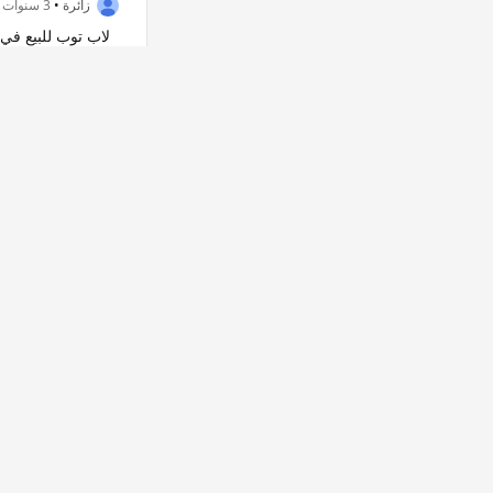
زائرة
•
3 سنوات
لاب توب للبيع في 
0
0
إعجاب
عدم 
- بنـَيتـۿہ ⌯ 💍💕
جديده
5
11
إعجاب
عدم
هلا هلا
•
3 سنوات
الدمام
0
0
إعجاب
عدم 
سهم 58
•
3 سنوات
من أفضل الاجابات 
1
0
إعجاب
عدم 
•
Garam Saeed
يوجد خدمة توصيل ل