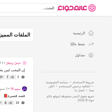
البحث
البحث…
الرئيسية
الملفات المميز
نشط حاليًا
متداول
فيضٌ وعِطرْ
•
3 أشهر
إن المحب لمن يح
7
5
إعجاب
عدم 
شروط الاستخدام
•
سياسة الخصوصية
•
اتفاقية ترخيص المستخدم
•
أعلن
سهم 58
•
3 سنوات
معنا
•
اتصل بنا
قصه قصيرة📕
جميع حقوق النشر محفوظة لموقع عالم
حواء © 2026
6
10
إعجاب
عدم