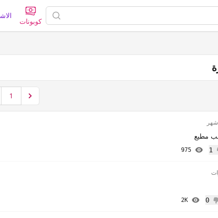
الاش
كوبونات
ة
1
ب مطيع
1
975
إعجاب
0
2K
 إعجاب