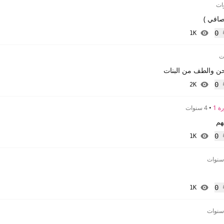
افي )
0
1K
إعجاب
احن والطف من البنات
0
2K
إعجاب
ة 1
•
4 سنوات
هم
0
1K
إعجاب
0
1K
إعجاب