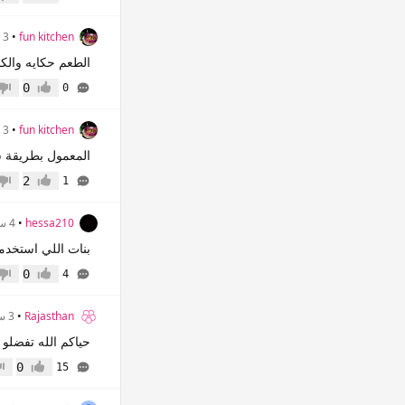
إعجاب
عدم 
fun kitchen
•
3 سنوات
الطعم حكايه والك
0
0
إعجاب
عدم 
fun kitchen
•
3 سنوات
المعمول بطريقة 
2
1
إعجاب
عدم 
hessa210⁩⁩
•
4 سنوات
بنات اللي استخدمت
0
4
إعجاب
عدم 
Rajasthan
•
3 سنوات
حياكم الله تفضلو
0
15
إعجاب
عدم