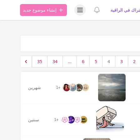
عرض قائمة المستخدم
عرض الإشعارات
تراك في الراقية
إنشاء موضوع جديد
35
34
...
6
5
4
3
2
شهرين
+1
سنتين
+1