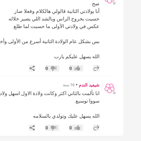
صح
أنا بولادتي الثانية قالولي هالكلام وفعلا صار
حسيت بخروج الراس وبالشد اللي يصير خلاله
عكس في ولادتي الأولى ما حسيت لما طلع
بس بشكل عام الولادة الثانية أسرع من الأولى وأ
الله يسهل عليكم يارب
إضافة رد جديد
مشاركة
0
0
إعجاب
عدم إعجاب
شيفيد الندم
•
16 سنة
انا تألمت بالثاني اكثر وكانت ولادة الاول اسهل ول
سووا توسيع
الله يسهل عليك وتولدي بالسلامه
إضافة رد جديد
مشاركة
0
0
إعجاب
عدم إعجاب