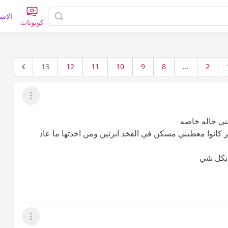
الاش
كوبونات
13
12
11
10
9
8
...
2
عرض القائمة
ني حاله خاصه
انوا معطيني مسكن في الفخذ ابرتين ومن اخذتها ما عاد
 بكل شي
عرض القائمة