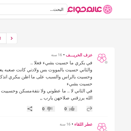
البحث
البحث…
1
عزف الخريـــف
•
16 سنة
في بكري ما حسيت بشيء فعلا ..
والثاني حسيت بالمووت بس ولادتي كانت صعبه يع
وحسيت بالراس والسبب على ما اظن ببكري اتذكر ك
حسيت بشيء
في الثاني لا .. ما عطوني ولا نتفةمسكن وحسييت
الله يرزقني صلاحهن يارب ,,
إضافة رد جديد
مشاركة
0
0
إعجاب
عدم إعجاب
عطر اللقاء
•
16 سنة