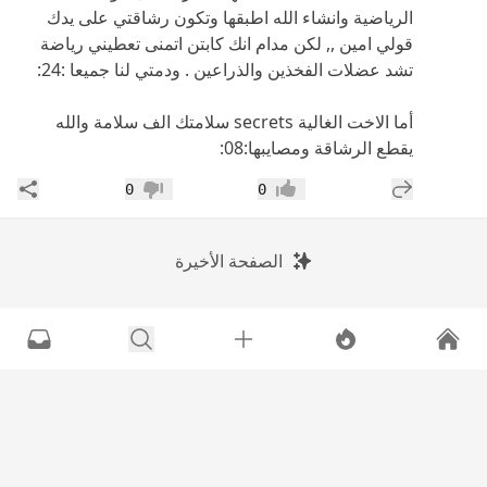
الرياضية وانشاء الله اطبقها وتكون رشاقتي على يدك
قولي امين ,, لكن مدام انك كابتن اتمنى تعطيني رياضة
تشد عضلات الفخذين والذراعين . ودمتي لنا جميعا :24:
أما الاخت الغالية secrets سلامتك الف سلامة والله
يقطع الرشاقة ومصايبها:08:
إضافة رد جديد
مشار
0
0
إعجاب
عدم إعجاب
الصفحة الأخيرة