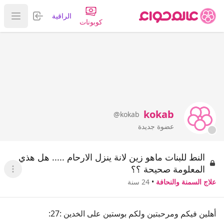
تسجيل الدخول
الراقية
عرض ا
كوبونات
kokab
@kokab
عضوة جديدة
النط للبنات ماهو زين لانة ينزل الارحام ..... هل هذي
المعلومة صحيحة ؟؟
عرض ا
علاج السمنة والنحافة
•
24 سنة
أهلين فيكم ومرحبتين ولكم بوستين على الخدين :27: