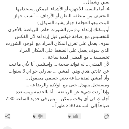
يمين وشمال ..
4- أما بالنسبة للأجهزة أو الأشياء الممكن إستخدامها
للتخفيف من منطقة البطن أو الأرداف ... أنسب جهاز
للبنت وهو العجلة ( جهاز يشبه السيكل )
أو يمكنك إرتداء نوع من الشورت خاص للرياضة بالأحرى
للتخسيس مع إضافة فيكس قبل إرتداءة لأن الفكس
سوف يعمل على تعرق المكان المراد مع الوجود الشورت
الذي سوف يعمل على الضغط على المكان المراد
تخسيسة .. مع المشي لمدة ساعة ...
لأن المشي .. له فوائد صحية ... وإسئليني أنا لأني ما تبت
عن عادتي هذي وهي المشي ... صارلي حوالي 3 سنوات
وأنا أمشي لمدة ساعة يعني جسمي مصقول ...
ومستحيل يتبهدل حتى مع الولادة والرضاعة ...
وإذا أردت شيء عن الرياضة .. أنا بالخدمة ومستعدة
أجاوبك في أي وقت ممكن ... بس في حدود الساعة 7:30
صباحاً إلى الساعة 2:30 ظهراً ..
إضافة رد جديد
مشار
0
0
إعجاب
عدم إعجاب