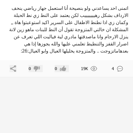
اتمنى احد يساعدني ولو بنصيحة أنا استعمل جهاز رياضي ينحف
الارداف بشكل رهيييييييب لكن يعتمد على النط زي نط الحبلة
وكمان زي اذا نطنط الاطفال على السرير اكيد استوعبتوا هاة ,,
المشكلة ان خالتي المتزوجة تقول أن النط للبنات ماهو زين لانة
ينزل الارحام وانا ماصدقتها مادري لية فياليت اللي تعرف عن
اضرار القفز والتنطيط تعلمني عليها والله يجوزها إذا هي
بعدهاماتزوجت .. والمتزوجة يخليلها العيال وابو العيال:26:
مشاركة
0
0
19K
4
إعجاب
عدم إعجاب