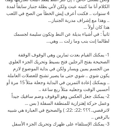
الكلام أنا ما كتبته عبث ولكن لأني بطلة جنباز سابقاً لمدة
4 سنوات .. فكنت أعرف إيش الخطأ من الصح في اللعب
.. وهذا مع إشراف مدربة الجنباز...
هذا كان أولاً ...
ثانياً : في أشياء بديلة عن النط وتكون سليمة لجسمك
لطالما إنت بنب وما زلت ... وهي...
1- يمكنك القيام بعدت تمارين وهي الوقوف الوقفة
الصحيحة بفتح الرجلين فتح بسيط وتحريك الجزء العلوي
من الجسم يمين ويسار ولكن في بداية الموضوع لازم
يكون شوي .. شوي حتى ما يصير تشنج للعضلات العاملة
.. ويمكنك إعادة التمرين في البداية وجعلة مثلاً 15 مرة أو
أحسبي الوقت وجعليه مثلاً ربع ساعة ..
2- يمكنك جعل العكس وهو الوقوف وضم ساقيك جيداً
وعمل حركة إهتزازية للمنطقة السفلة ( بس ...
لاترقصي..؟؟؟ :22: :22: ) والصحيح في العبارة هي شبيه
بالرقص ..
3- يمكنك الإستلقاء على ظهرك وتحريك الجزء الأسفل