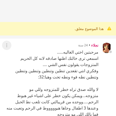
هذا الموضوع مغلق.
نجلاء
•
24 سنة
عرض ال
مرحبتين اختي الغاليه......
اسمعي ترى خالتك اظنها صادقه لانه كل الحريم
المتزوجات يقولون نفس الشي ....
وفكري انتي تقعدين تنطين وتنطين وتنطين وتنطين
وتنطين نطه فوء ونطه تحت وهبا:32:
لا والله صدق تراه خطر للمتزوجه وللي مو
متزوجه...ويمكن يكون خطر على اشياء غير هبوط
الرحم.....ووحده من قريبالتي كانت تلعب نط الحبل
وعندها 3 اطفال وجاها هبوووووط في الرحم وتعبت منه
فما بالك اللي مو متزوجه