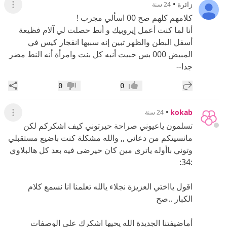
زائرة
•
24 سنة
عرض ال
كلامهم كلهم صح 00 اسألي مجرب !
أنا لما كنت أعمل إيروبيك و أنط حصلت لي آلام فظيعة
أسفل البطن والظهر تبين إنه سببها انفجار كيس في
المبيض 000 بس حبيت أنبه كل بنت وامرأة أنه النط مضر
جدا--
إضافة رد جديد
مشار
0
0
إعجاب
عدم إعجاب
•
kokab
24 سنة
عرض ال
تسلمون ياعيوني صراحة حيرتوني كيف اشكركم لكن
مانسيتكم من دعائي ,, والله مشكلة كنت باضيع مستقبلي
وتوني باأوله ياترى مين كان حيرضى فيه بعد كل هالبلاوي
:34:
اقول يااختي العزيزة نجلاء يالله تعلمنا انا نسمع كلام
الكبار ..صح
أماضيفتنا الجديدة الله يحيها اشكرك على الوصفات