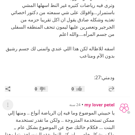
وترى فيه رياضات كثيره غير النط اسهلها المشي
باستمرار...واقولك على شي سمعته من دكتور اخصائي
تغذيه وشكله صادق يقول ان اكل تقريبا حزمه من
الجرجير وتعصرين عليها ليمون تنحف المنطقه السفلى
من جسم المرأه....والله اعلم
اسفه للاطاله لكن هذا اللي عندي واتمنى لك جسم رشيق
بدون الآم ومتاعب
ودمتي:27:
إضافة رد جديد
مشار
0
0
إعجاب
عدم إعجاب
•
my lover petel
24 سنة
عرض ال
يا حبيبتي الموضوع وما فيه إن الرياضة أنواع .. ومنها إلي
ممكن تستخدمة المتزوجة .. ولكن ما تقدر تستخدمة
البنت ... فكلام خالتك صح عن الموضوع بشكل عام ,,
ولكن بشكل خاص .. إن كثر النط يفقد البنت لغذريتها وهذا