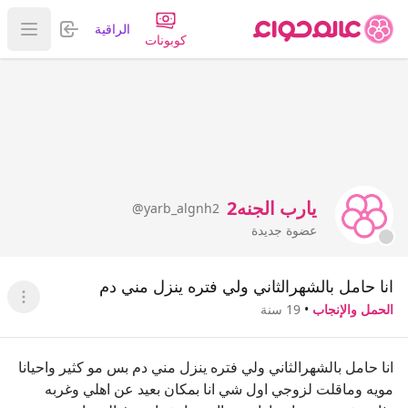
تسجيل الدخول
الراقية
عرض ا
كوبونات
يارب الجنه2
@yarb_algnh2
عضوة جديدة
انا حامل بالشهرالثاني ولي فتره ينزل مني دم
عرض ا
الحمل والإنجاب
•
19 سنة
انا حامل بالشهرالثاني ولي فتره ينزل مني دم بس مو كثير واحيانا
مويه وماقلت لزوجي اول شي انا بمكان بعيد عن اهلي وغربه