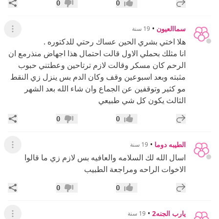
إضافة رد جديد
مشار
0
0
إعجاب
عدم إعجاب
سماالعيون
•
19 سنة
عرض ال
هلا اختي بشري الحين عساك رحتي للدكتوره .
انا مثلك بحملي الاول قالت احتمال هذا اجهاض منذرمع ان
الرحم كان مسكر وقالت لازم ترتاحين وعطتني حبوب
مثبته وبعد اسبوعين وقف وكان الدم بس ينزل زي النقط
مو كثير وتوقفين عن الجماع وان شاء الله بعد الشهر
الثالث يكون كل شي طبيعي
إضافة رد جديد
مشار
0
0
إعجاب
عدم إعجاب
الطيبه دوما
•
19 سنة
عرض ال
اسال الله لك السلامه والعافيه بس لازم زي ما قالوا
الاخوات الراحه ومراجعة الطبيب
إضافة رد جديد
مشار
0
0
إعجاب
عدم إعجاب
يارب الجنه2
•
19 سنة
عرض ال