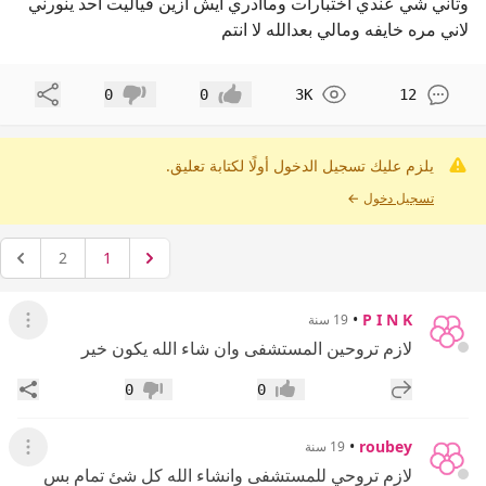
وثاني شي عندي اختبارات وماادري ايش ازين فياليت احد ينورني
لاني مره خايفه ومالي بعدالله لا انتم
مشاركة
0
0
3K
12
إعجاب
عدم إعجاب
يلزم عليك تسجيل الدخول أولًا لكتابة تعليق.
تسجيل دخول
←
2
1
•
P I N K
19 سنة
عرض ال
لازم تروحين المستشفى وان شاء الله يكون خير
إضافة رد جديد
مشار
0
0
إعجاب
عدم إعجاب
•
roubey
19 سنة
عرض ال
لازم تروحي للمستشفى وانشاء الله كل شئ تمام بس