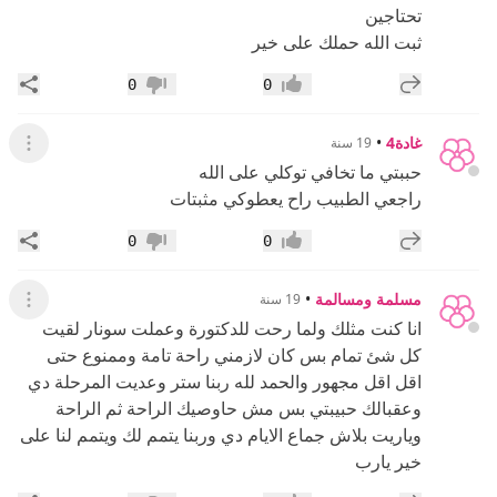
تحتاجين
ثبت الله حملك على خير
إضافة رد جديد
مشار
0
0
إعجاب
عدم إعجاب
غادة4
•
19 سنة
عرض ال
حببتي ما تخافي توكلي على الله
راجعي الطبيب راح يعطوكي مثبتات
إضافة رد جديد
مشار
0
0
إعجاب
عدم إعجاب
مسلمة ومسالمة
•
19 سنة
عرض ال
انا كنت مثلك ولما رحت للدكتورة وعملت سونار لقيت
كل شئ تمام بس كان لازمني راحة تامة وممنوع حتى
اقل اقل مجهور والحمد لله ربنا ستر وعديت المرحلة دي
وعقبالك حبيبتي بس مش حاوصيك الراحة ثم الراحة
وياريت بلاش جماع الايام دي وربنا يتمم لك ويتمم لنا على
خير يارب