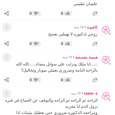
علشان تطمني
إضافة رد جديد
مشار
0
0
إعجاب
عدم إعجاب
كاشونه
•
19 سنة
عرض ال
روحي لدكتوره لا تهملين نفسج
إضافة رد جديد
مشار
0
0
إعجاب
عدم إعجاب
همسة بنفسجية
•
19 سنة
عرض ال
.......انا مثلك ونزلت علي سوايل بيضاء.......الله الله
بالراحة التامة وضروري تعملي سونار وتحاليل!!
إضافة رد جديد
مشار
0
0
إعجاب
عدم إعجاب
•
reem--z
19 سنة
عرض ال
الراحه ثم الراحه ثم الراحه والتوقف عن الجماع في فتره
نزول الدم انا مجربه
ومراجعه الدكتوره ضروري حتى تعطيك مثبتات اذا