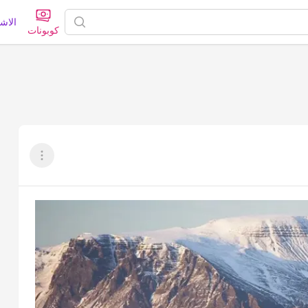
الاش
كوبونات
عرض القائم