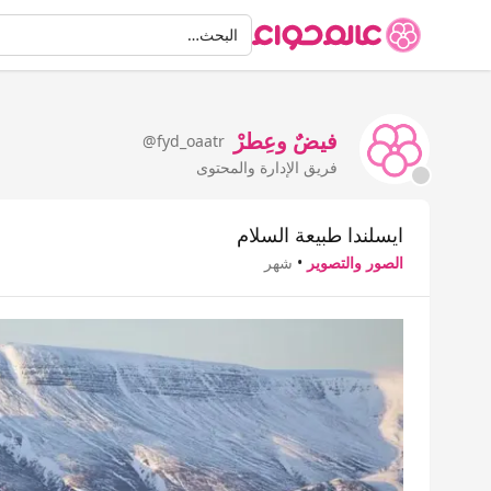
البحث
البحث…
فيضٌ وعِطرْ
@fyd_oaatr
فريق الإدارة والمحتوى
ايسلندا طبيعة السلام
الصور والتصوير
•
شهر