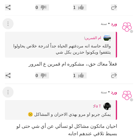
إضافة رد جديد
مشار
0
1
إعجاب
عدم إعجاب
ورد
•
سنة
عرض ال
ام القمرين
:
والله حاسة انه مردغتهم الحياة جداً لدرجة خلاص يحاولوا
يتثقفوا ويكونوا حذرين بكل شي
فعلاً معاك حق،، مشكوره ام قمرين ع المرور
إضافة رد جديد
مشار
0
1
إعجاب
عدم إعجاب
ورد
•
سنة
عرض ال
:
Fa T
يمكن جربو او مرو بهذي الاحزان و المشاكل ☹️
احيان ماتكون مشاكل لو تسألي عن أي شي حتى لو
بسيط تلاقي عندهم اجابه