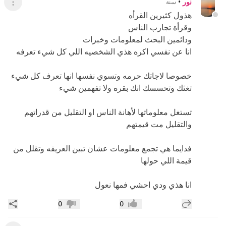
نور
•
سنة
عرض ال
هذول كثيرين القرأه
وقرأة تجارب الناس
ودائمين البحث لمعلومات وخبرات
انا عن نفسي اكره هذي الشخصيه اللي كل شيء تعرفه
خصوصا لاجاتك حرمه وتسوي نفسها انها تعرف كل شيء
تغثك وتحسسك انك بقره ولا تفهمين شيء
تستغل معلوماتها لأهانة الناس او التقليل من قدراتهم
والتقليل مت قيمتهم
فدايما هي تجمع معلومات عشان تبين العريفه وتقلل من
قيمة اللي حولها
انا هذي ودي احشي فمها نعول
إضافة رد جديد
مشار
0
0
إعجاب
عدم إعجاب