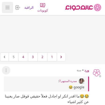
تسجيل الدخول
الراقية
عرض ا
كوبونات
5
4
3
2
1
ورد
•
سنة
عرض ال
سدرة المنتهى7
:
google 😂
😂😂ما اقدر انكر او اجادل فعلاً حقيقي قوقل صار يغنينا
عن كثير اشياء