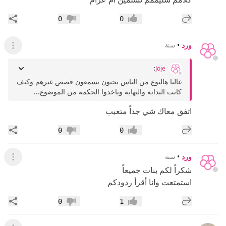
إضافة رد جديد
مشار
0
0
إعجاب
عدم إعجاب
ورد
•
سنة
عرض ال
:
Joje
غالبا هالنوع من الناس يحبون يسمعون قصص غيرهم وكيف
كانت البداية والنهاية وياخدوا الحكمة من الموضوع...
اتفق معاك شي جداً متعبب
إضافة رد جديد
مشار
0
0
إعجاب
عدم إعجاب
ورد
•
سنة
عرض ال
شكراً لكم بنات جميعاً
استمتعت وانا أقرأ ردودكم
إضافة رد جديد
مشار
0
1
إعجاب
عدم إعجاب