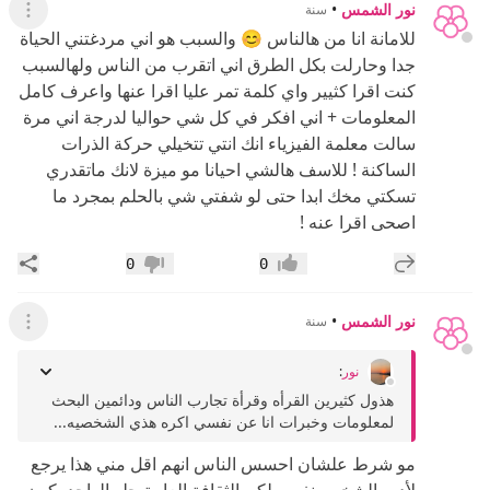
نور الشمس
•
سنة
عرض ال
للامانة انا من هالناس 😊 والسبب هو اني مردغتني الحياة
جدا وحارلت بكل الطرق اني اتقرب من الناس ولهالسبب
كنت اقرا كثيير واي كلمة تمر عليا اقرا عنها واعرف كامل
المعلومات + اني افكر في كل شي حواليا لدرجة اني مرة
سالت معلمة الفيزياء انك انتي تتخيلي حركة الذرات
الساكنة ! للاسف هالشي احيانا مو ميزة لانك ماتقدري
تسكتي مخك ابدا حتى لو شفتي شي بالحلم بمجرد ما
اصحى اقرا عنه !
إضافة رد جديد
مشار
0
0
إعجاب
عدم إعجاب
نور الشمس
•
سنة
عرض ال
نور
:
هذول كثيرين القرأه وقرأة تجارب الناس ودائمين البحث
لمعلومات وخبرات انا عن نفسي اكره هذي الشخصيه...
مو شرط علشان احسس الناس انهم اقل مني هذا يرجع