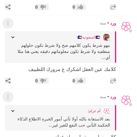
إضافة رد جديد
مشار
0
0
إعجاب
عدم إعجاب
ورد
•
سنة
عرض ال
🇸🇦السعوديه🇸🇦
:
مهو شرط يكون كلامهم صح ولا شرط تكون حلولهم
منطقيه ولا شرط تكون معلوماتهم دقيقه يعني هنا مثلا
أي...
كلامك عين العقل اشكرك ع مرورك اللطييف
إضافة رد جديد
مشار
0
0
إعجاب
عدم إعجاب
ورد
•
سنة
عرض ال
أم عزام
:
بعد الاستعانة بالله أولا تأتي أمور الخبرة الاطلاع الذكاء
الحكمة التأني حب النفع للغير غير...
كلامم سليممم تسلمين ام عزام