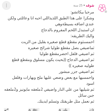
شوقه
•
25 سنة
عرض ال
مرحبا بيكاتشو:
وشكرا على هذا الطبق اللذيذاللي احبه انا وعائلتي ولكن
عندي اضافه بسيطةوهي
ان استبدل اللحم المفروم بالدجاج
واليك الطريقه:
احمسىثوم مقطع قطع صغيره بقليل من الزيت
ثماضيفي بصل مقطع طوليا شرائح صغيره
ثم اضيفي فلفل اخضرمقطع طوليا
ثم اضيفي الدجاج ((بحيث يكون مسلوق ومقطع قطع
طوليه صغيره ))
ثم اضيفي جزر مبشور
واحمسيها مع بعض وضعي عليها ملح وبهارات وفلفل
اسود
ثم شيليها من علي النار واضيفي 2ملعقه مايونيز و2ملعقه
جبن سائل
ثم نعمل مثل طريقتك وتسلم ايدينك.
إضافة رد جديد
مشار
0
0