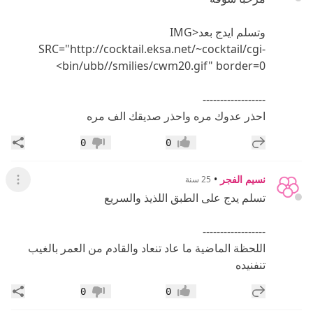
وتسلم ايدج بعد<IMG
SRC="http://cocktail.eksa.net/~cocktail/cgi-
bin/ubb//smilies/cwm20.gif" border=0>
------------------
احذر عدوك مره واحذر صديقك الف مره
إضافة رد جديد
مشار
0
0
إعجاب
عدم إعجاب
نسيم الفجر
•
25 سنة
عرض ال
تسلم يدج على الطبق اللذيذ والسريع
------------------
اللحظة الماضية ما عاد تنعاد والقادم من العمر بالغيب
تنفنيده
إضافة رد جديد
مشار
0
0
إعجاب
عدم إعجاب