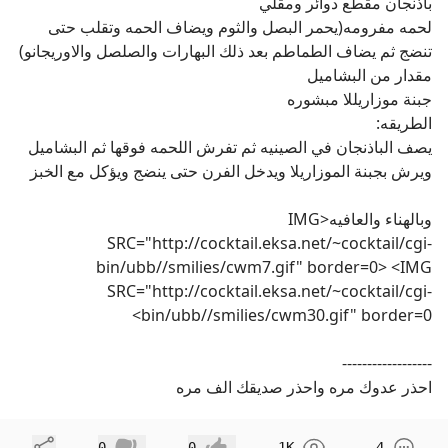
باذنجان مقطع دوائر ومقلي
لحمه مفرومه(يحمر البصل والثوم ويضاف الحمه وتقلب حتى
تنضج ثم يضاف الطماطم بعد ذلك البهارات والصلصل والاوريجانو)
مقدار من البشاميل
جبنة موزاريللا مبشوره
الطريقه:
يصف الباذنجان في الصينيه ثم تفرش اللحمه فوقها ثم البشاميل
ويرش بجبنة الموزاريلا ويدخل الفرن حتى ينضج ويؤكل مع الخبز
وبالهناء والعافيه<IMG
SRC="http://cocktail.eksa.net/~cocktail/cgi-
bin/ubb//smilies/cwm7.gif" border=0> <IMG
SRC="http://cocktail.eksa.net/~cocktail/cgi-
bin/ubb//smilies/cwm30.gif" border=0>
------------------
احذر عدوك مره واحذر صديقك الف مره
مشاركة
0
0
1K
4