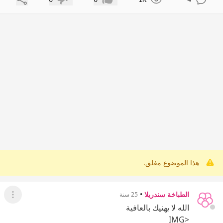
إعجاب
عدم إعجاب
هذا الموضوع مغلق.
الطباخة سندريلا
•
25 سنة
عرض ال
الله لا يهنيك بالعافية
<IMG