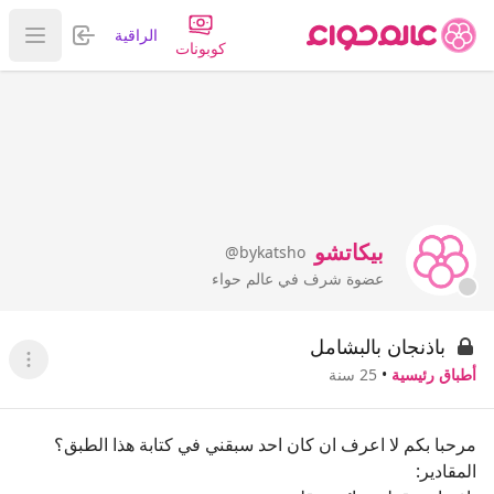
تسجيل الدخول
الراقية
عرض ا
كوبونات
بيكاتشو
@bykatsho
عضوة شرف في عالم حواء
باذنجان بالبشامل
عرض ا
أطباق رئيسية
•
25 سنة
مرحبا بكم لا اعرف ان كان احد سبقني في كتابة هذا الطبق؟
المقادير: