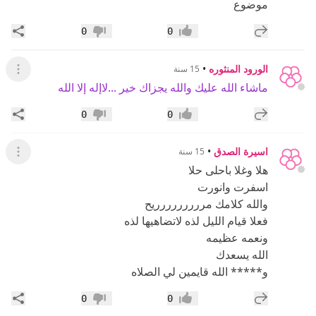
موضوع
إضافة رد جديد
مشار
0
0
إعجاب
عدم إعجاب
الورود المنثوره
•
15 سنة
عرض ال
ماشاء الله عليك والله يجزاك خير ...لاإله إلا الله
إضافة رد جديد
مشار
0
0
إعجاب
عدم إعجاب
اسيرة الصدق
•
15 سنة
عرض ال
هلا وغلا باحلى حلا
اسفرت وانورت
والله كلامك مررررررررريح
فعلا قيام الليل لذه لاتضاهيها لذه
ونعمه عظيمه
الله يسعدك
و***** الله قايمين لي الصلاه
إضافة رد جديد
مشار
0
0
إعجاب
عدم إعجاب