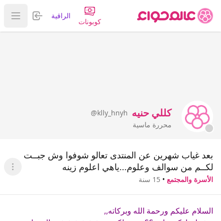
تسجيل الدخول
الراقية
عرض ا
كوبونات
كللي حنيه
@klly_hnyh
محررة ماسية
بعد غياب شهرين عن المنتدى تعالو شوفوا وش جبــت
لكــم من سوالف وعلوم...ياهي اعلوم زينه
عرض ا
الأسرة والمجتمع
•
15 سنة
السلام عليكم ورحمة الله وبركاته,,