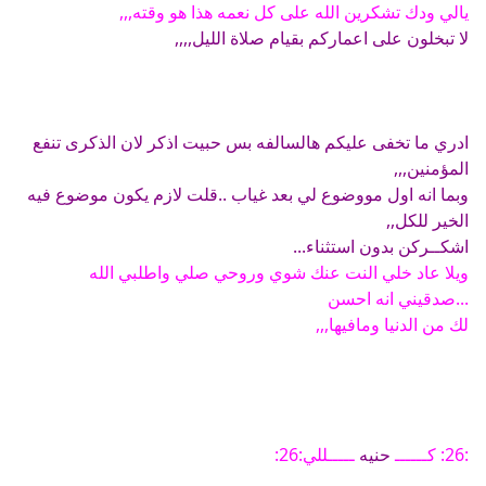
يالي ودك تشكرين الله على كل نعمه هذا هو وقته,,,
لا تبخلون على اعماركم بقيام صلاة الليل,,,,
ادري ما تخفى عليكم هالسالفه بس حبيت اذكر لان الذكرى تنفع
المؤمنين,,,
وبما انه اول مووضوع لي بعد غياب ..قلت لازم يكون موضوع فيه
الخير للكل,,
اشكــركن بدون استثناء...
ويلا عاد خلي النت عنك شوي وروحي صلي واطلبي الله
...صدقيني انه احسن
لك من الدنيا ومافيها,,,
:26: كــــــ
حنيه
ـــــللي:26: