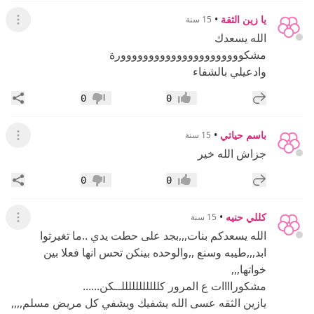
يا زين الثقة
•
15 سنة
عرض ال
الله يسعدك
مشكوووووووووووووووووووووورة
وادعيلي بالشفاء
إضافة رد جديد
مشار
0
0
إعجاب
عدم إعجاب
باسم حياتي
•
15 سنة
عرض ال
جزاش الله خير
إضافة رد جديد
مشار
0
0
إعجاب
عدم إعجاب
كللي حنيه
•
15 سنة
عرض ال
الله يسعدكم بنات,,,بجد على حطت يدي ..ما تغيرتوا
ابد,,,طيبه وسنع ,,والوحده بينكن تحس انها فعلا بين
خواتها,,,
مشكوراااات ع المرور كلللللللللللــكن......
يازين الثقه عسى الله يشفيك ويشفي كل مريض مسلم,,,,