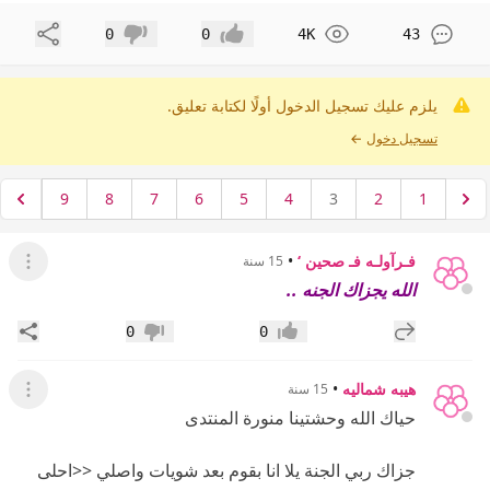
مشاركة
0
0
4K
43
إعجاب
عدم إعجاب
يلزم عليك تسجيل الدخول أولًا لكتابة تعليق.
تسجيل دخول
←
9
8
7
6
5
4
3
2
1
فـرآولـه فـ صحين ‘
•
15 سنة
عرض ال
الله يجزاك الجنه ..
إضافة رد جديد
مشار
0
0
إعجاب
عدم إعجاب
هيبه شماليه
•
15 سنة
عرض ال
حياك الله وحشتينا منورة المنتدى
جزاك ربي الجنة يلا انا بقوم بعد شويات واصلي <<احلى