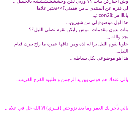
وش اخباركن بنات ؟؟ وربي لكن وحششششششه بالحيييل,,,
لي فتره عن المنتدى ...من فقدني؟>>تختبر غلاها
يانااااس:icon28:,,,
هذا اول موضوع لي من شهرين...
بنات بدون مقدمات ...وش رايكن نقوم نصلي الليل؟؟
بجد والله ,,,
خلونا نقوم الليل ترا له لذة ومن ذاقها عمره ما راح يترك قيام
الليل,,,
هذا هو موضوعي بكل بساطه...
يالي عندك هم قومي بين يد الرجمن واطلبيه الفرج القريب..
يالي تأخر بك العمر وما بعد تزوجتي (فــري) الا الله جل في علاه,,,